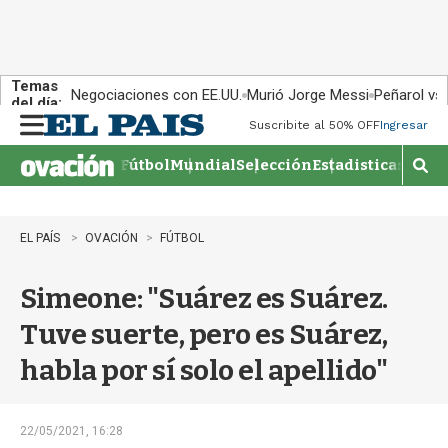
Temas
Negociaciones con EE.UU.
Murió Jorge Messi
Peñarol vs
del día:
Suscribite al 50% OFF
Ingresar
M
e
Fútbol
Mundial
Selección
Estadisticas
Agen
n
M
u
o
s
t
EL PAÍS
OVACIÓN
FÚTBOL
r
a
Simeone: "Suárez es Suárez.
r
b
Tuve suerte, pero es Suárez,
�
s
habla por sí solo el apellido"
q
u
e
d
22/05/2021, 16:28