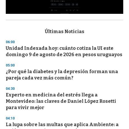
0
s
e
c
Últimas Noticias
o
n
06:00
d
Unidad Indexada hoy: cuánto cotiza la UI este
s
o
domingo 9 de agosto de 2026 en pesos uruguayos
f
3
05:00
3
s
¿Por qué la diabetes y la depresión forman una
e
pareja cada vez más común?
c
o
04:30
n
d
Experto en medicina del estrés llega a
s
Montevideo: las claves de Daniel López Rosetti
para vivir mejor
04:10
La lupa sobre las multas que aplica Ambiente: a