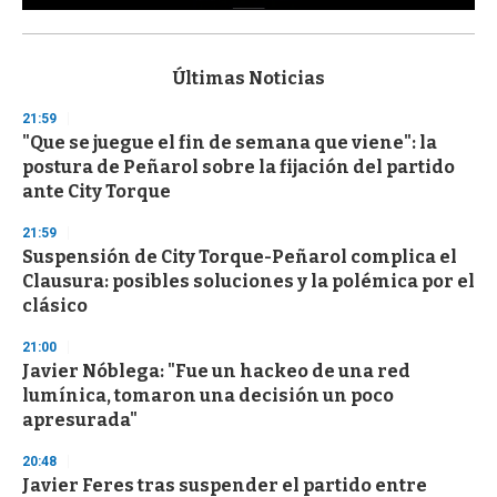
0
s
e
c
Últimas Noticias
o
n
21:59
d
"Que se juegue el fin de semana que viene": la
s
o
postura de Peñarol sobre la fijación del partido
f
ante City Torque
3
3
s
21:59
e
Suspensión de City Torque-Peñarol complica el
c
Clausura: posibles soluciones y la polémica por el
o
n
clásico
d
s
21:00
Javier Nóblega: "Fue un hackeo de una red
lumínica, tomaron una decisión un poco
apresurada"
20:48
Javier Feres tras suspender el partido entre