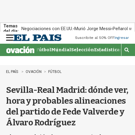
Temas
Negociaciones con EE.UU.
Murió Jorge Messi
Peñarol vs
del día:
Suscribite al 50% OFF
Ingresar
M
e
Fútbol
Mundial
Selección
Estadisticas
Agen
n
M
u
o
s
t
EL PAÍS
OVACIÓN
FÚTBOL
r
a
Sevilla-Real Madrid: dónde ver,
r
b
hora y probables alineaciones
�
s
del partido de Fede Valverde y
q
u
Álvaro Rodríguez
e
d