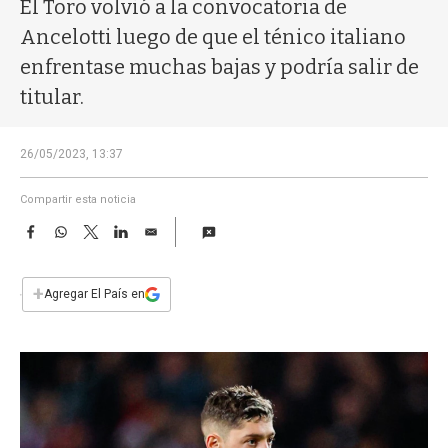
a
El Toro volvió a la convocatoria de
Ancelotti luego de que el ténico italiano
enfrentase muchas bajas y podría salir de
titular.
26/05/2023, 13:37
Compartir esta noticia
F
W
T
L
E
a
h
w
i
m
c
a
i
n
a
e
t
t
k
i
+
Agregar El País en
b
s
t
e
l
o
A
e
d
o
p
r
I
k
p
n