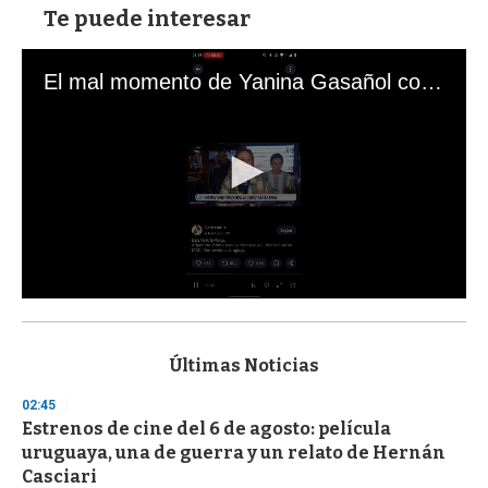
Te puede interesar
El mal momento de Yanina Gasañol con un hincha argentino en "Subrayado"
0
s
e
c
Últimas Noticias
o
n
02:45
d
Estrenos de cine del 6 de agosto: película
s
o
uruguaya, una de guerra y un relato de Hernán
f
Casciari
3