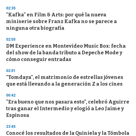
3
s
02:35
e
"Kafka" en Film & Arts: por qué la nueva
c
miniserie sobre Franz Kafka no se parece a
o
n
ninguna otra biografía
d
s
02:05
DM Experience en Montevideo Music Box: fecha
del show de la banda tributo a Depeche Mode y
cómo conseguir entradas
02:01
"Tomdaya", el matrimonio de estrellas jóvenes
que está llevando a la generación Z a los cines
00:42
"Era bueno que nos pasara esto", celebró Aguirre
tras ganar el Intermedio y elogió a Leo Jaime y
Espinosa
23:45
Conocé los resultados de la Quiniela y la Tómbola