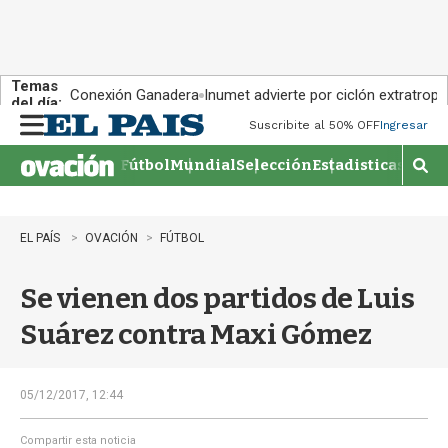
Temas
Conexión Ganadera
Inumet advierte por ciclón extratropi
del día:
Suscribite al 50% OFF
Ingresar
M
e
Fútbol
Mundial
Selección
Estadisticas
Agen
n
M
u
o
s
t
EL PAÍS
OVACIÓN
FÚTBOL
r
a
Se vienen dos partidos de Luis
r
b
Suárez contra Maxi Gómez
�
s
q
u
05/12/2017, 12:44
e
d
Compartir esta noticia