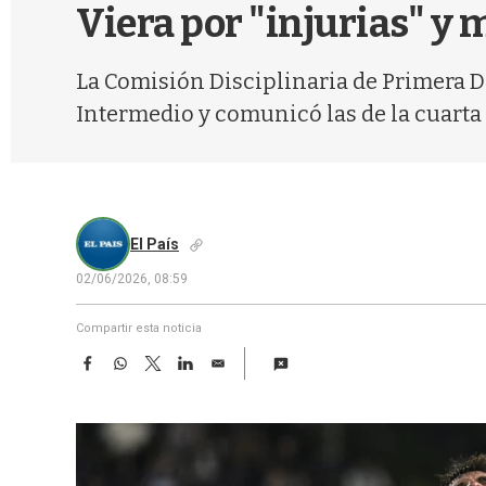
Viera por "injurias" y 
La Comisión Disciplinaria de Primera Di
Intermedio y comunicó las de la cuarta 
El País
02/06/2026, 08:59
Compartir esta noticia
F
W
T
L
E
a
h
w
i
m
c
a
i
n
a
e
t
t
k
i
b
s
t
e
l
o
A
e
d