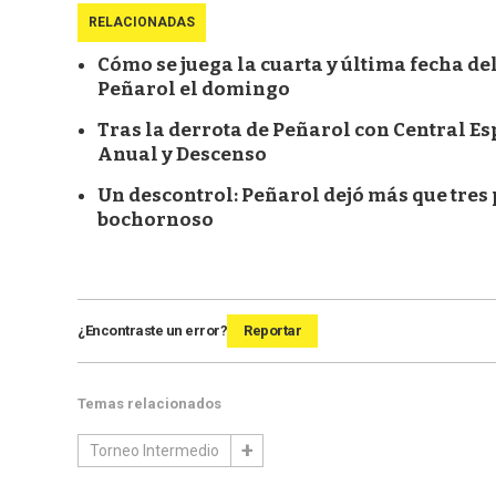
RELACIONADAS
Cómo se juega la cuarta y última fecha de
Peñarol el domingo
Tras la derrota de Peñarol con Central E
Anual y Descenso
Un descontrol: Peñarol dejó más que tres
bochornoso
¿Encontraste un error?
Reportar
Temas relacionados
Torneo Intermedio