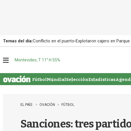
Temas del día:
Conflicto en el puerto
Explotaron cajero en Parque
Montevideo, T 11° H 55%
M
e
n
u
Fútbol
Mundial
Selección
Estadisticas
Agenda
EL PAÍS
OVACIÓN
FÚTBOL
Sanciones: tres partido