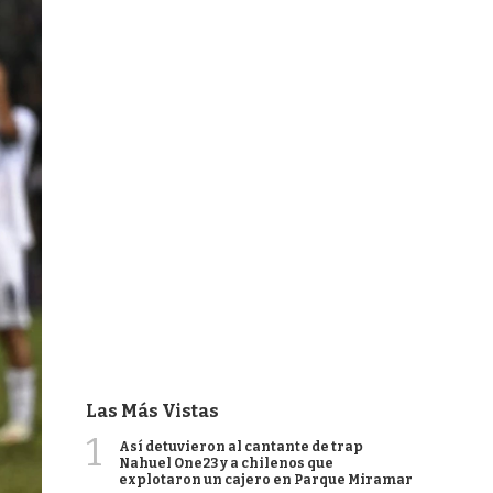
Las Más Vistas
1
Así detuvieron al cantante de trap
Nahuel One23 y a chilenos que
explotaron un cajero en Parque Miramar