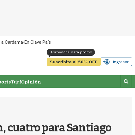
 a Cardama
En Clave País
Suscribite al 50% OFF
Ingresar
orts
Turf
Opinión
M
o
s
t
r
a
r
n, cuatro para Santiago
b
�