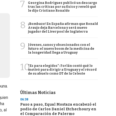
7
Georgina Rodríguez publicó un descargo
tras las críticas por su físico y reveló qué
le dijo Cristiano Ronaldo
8
¡Bombazo! En España afirman que Ronald
Araujo deja Barcelona y será nuevo
jugador del Liverpool de Inglaterra
9
Jóvenes, sanos y obsesionados con el
futuro: el nuevo boom de la medicina de
la longevidad llega a Uruguay
10
“Es para elegidos”: Forlán contó qué lo
motivó para dirigir a Uruguay y el récord
de su abuelo como DT de la Celeste
buna.
Últimas Noticias
quien
06:38
cha
Paso a paso, Equal Mostaza encabezó el
podio de Carlos Daniel Etchechoury en
, al
el Comparación de Palermo