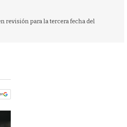
s
q
u
e
 revisión para la tercera fecha del
d
a
 en