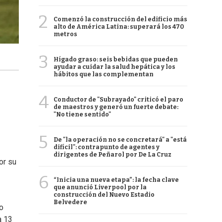
2
Comenzó la construcción del edificio más
alto de América Latina: superará los 470
metros
3
Hígado graso: seis bebidas que pueden
ayudar a cuidar la salud hepática y los
hábitos que las complementan
4
Conductor de "Subrayado" criticó el paro
de maestros y generó un fuerte debate:
"No tiene sentido"
5
De "la operación no se concretará" a "está
difícil": contrapunto de agentes y
dirigentes de Peñarol por De La Cruz
or su
6
“Inicia una nueva etapa”: la fecha clave
que anunció Liverpool por la
construcción del Nuevo Estadio
Belvedere
o
a 13