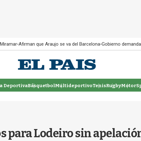
 Miramar
Afirman que Araujo se va del Barcelona
Gobierno demanda
 Deportiva
Básquetbol
Multideportivo
Tenis
Rugby
MotorSp
s para Lodeiro sin apelació