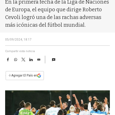
a
En la primera fecha de la Liga de Naciones
de Europa, el equipo que dirige Roberto
Cevoli logró una de las rachas adversas
más icónicas del fútbol mundial.
05/09/2024, 18:17
Compartir esta noticia
F
W
T
L
E
a
h
w
i
m
c
a
i
n
a
e
t
t
k
i
+
Agregar El País en
b
s
t
e
l
o
A
e
d
o
p
r
I
k
p
n