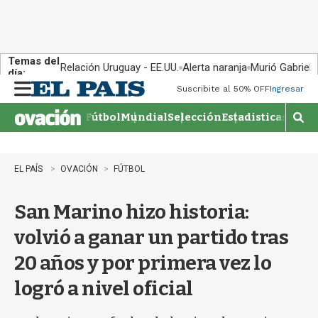
Temas del
Relación Uruguay - EE.UU.
Alerta naranja
Murió Gabriel 
día:
Suscribite al 50% OFF
Ingresar
M
e
Fútbol
Mundial
Selección
Estadisticas
Agen
n
M
u
o
s
t
EL PAÍS
OVACIÓN
FÚTBOL
r
a
San Marino hizo historia:
r
b
volvió a ganar un partido tras
�
s
20 años y por primera vez lo
q
u
logró a nivel oficial
e
d