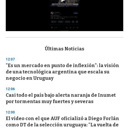
0
s
e
c
Últimas Noticias
o
n
12:07
d
"Es un mercado en punto de inflexión": la visión
s
o
de una tecnológica argentina que escala su
f
negocio en Uruguay
3
3
s
12:06
e
Casi todo el país bajo alerta naranja de Inumet
c
por tormentas muy fuertes y severas
o
n
d
12:00
s
El video con el que AUF oficializó a Diego Forlán
como DT de la selección uruguaya: "La vuelta de