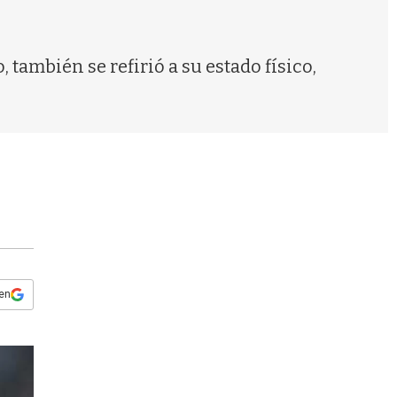
s
q
u
e
 también se refirió a su estado físico,
d
a
 en