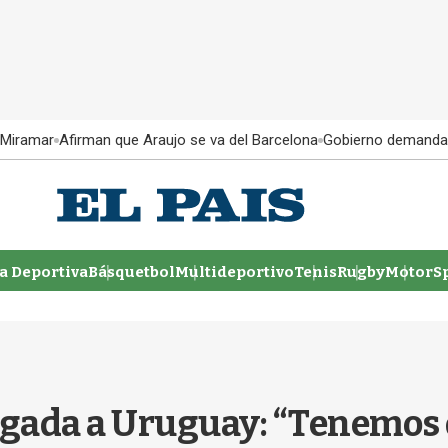
 Miramar
Afirman que Araujo se va del Barcelona
Gobierno demanda
 Deportiva
Básquetbol
Multideportivo
Tenis
Rugby
MotorSp
egada a Uruguay: “Tenemos 