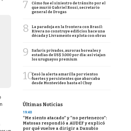
7
Cómo fue el siniestro de tránsito por el
que murió Gabriel Rossi, secretario
general de Drogas
8
La paradoja en la frontera con Brasil:
Rivera no construye edificios hace una
década y Livramento explota con obras
9
Safaris privados, auroras boreales y
estadías de US$ 3.000 por día: así viajan
los uruguayos premium
10
Cesó la alerta amarilla por vientos
fuertes y persistentes que abarcaba
desde Montevideo hasta el Chuy
e
on
Últimas Noticias
19:40
“Me siento atacado” y “no pertenezco”:
Matosas respondió a AUDEF y explicó
n
por qué vuelve a dirigir a Danubio