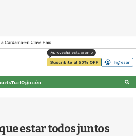
 a Cardama
En Clave País
Suscribite al 50% OFF
Ingresar
orts
Turf
Opinión
M
o
s
t
r
a
r
que estar todos juntos
b
�