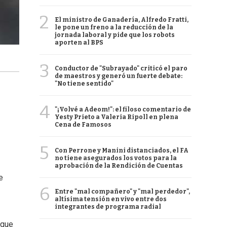
2
El ministro de Ganadería, Alfredo Fratti,
le pone un freno a la reducción de la
jornada laboral y pide que los robots
aporten al BPS
3
Conductor de "Subrayado" criticó el paro
de maestros y generó un fuerte debate:
"No tiene sentido"
4
"¡Volvé a Adeom!": el filoso comentario de
Yesty Prieto a Valeria Ripoll en plena
Cena de Famosos
5
Con Perrone y Manini distanciados, el FA
no tiene asegurados los votos para la
aprobación de la Rendición de Cuentas
e
6
Entre "mal compañero" y "mal perdedor",
altísima tensión en vivo entre dos
integrantes de programa radial
 que