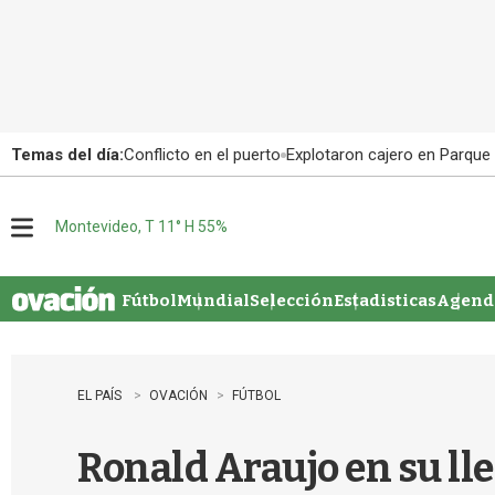
Temas del día:
Conflicto en el puerto
Explotaron cajero en Parque
Montevideo, T 11° H 55%
M
e
n
u
Fútbol
Mundial
Selección
Estadisticas
Agenda
EL PAÍS
OVACIÓN
FÚTBOL
Ronald Araujo en su ll