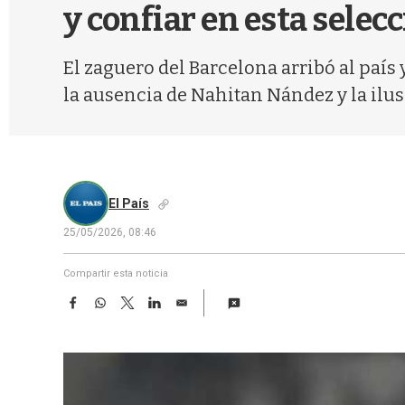
y confiar en esta selec
El zaguero del Barcelona arribó al país 
la ausencia de Nahitan Nández y la ilusi
El País
25/05/2026, 08:46
Compartir esta noticia
F
W
T
L
E
a
h
w
i
m
c
a
i
n
a
e
t
t
k
i
b
s
t
e
l
o
A
e
d