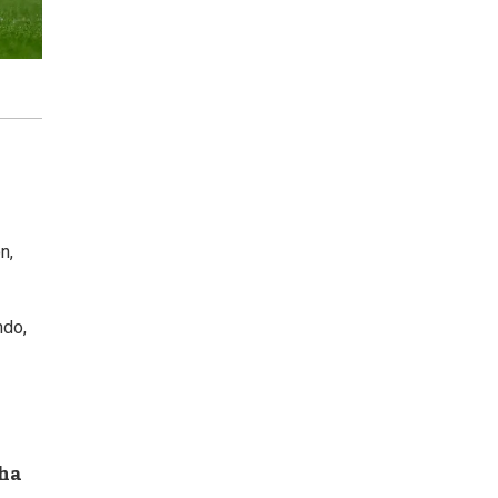
n,
ndo,
cha