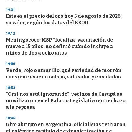
19:31
Este es el precio del oro hoy 5 de agosto de 2026:
su valor, según los datos del BROU
19:12
Meningococo: MSP "focaliza" vacunación de
nueve a 15 años; no definió cuándo incluye a
niños de dos a ocho años
19:00
Verde, rojo o amarillo: qué variedad de morrón
conviene usar en salsas, salteados y ensaladas
18:53
"Orsi nos está ignorando": vecinos de Casupá se
movilizaron en el Palacio Legislativo en rechazo
a la represa
18:46
Giro abrupto en Argentina: oficialistas retiraron
el polémico capítulo de extranjerización de