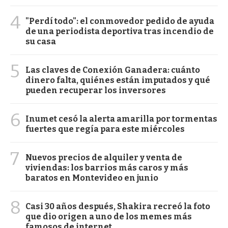
4
"Perdí todo": el conmovedor pedido de ayuda
de una periodista deportiva tras incendio de
su casa
5
Las claves de Conexión Ganadera: cuánto
dinero falta, quiénes están imputados y qué
pueden recuperar los inversores
6
Inumet cesó la alerta amarilla por tormentas
fuertes que regía para este miércoles
7
Nuevos precios de alquiler y venta de
viviendas: los barrios más caros y más
baratos en Montevideo en junio
8
Casi 30 años después, Shakira recreó la foto
que dio origen a uno de los memes más
famosos de internet