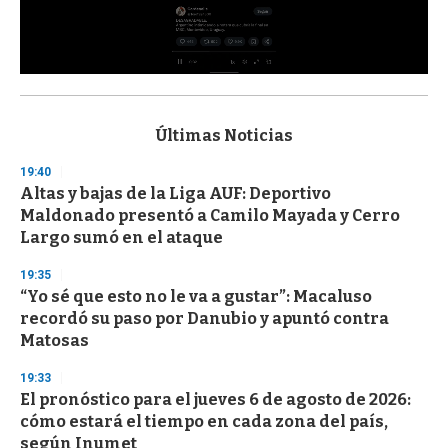
0
s
e
c
Últimas Noticias
o
n
19:40
d
Altas y bajas de la Liga AUF: Deportivo
s
o
Maldonado presentó a Camilo Mayada y Cerro
f
Largo sumó en el ataque
3
3
s
19:35
e
“Yo sé que esto no le va a gustar”: Macaluso
c
recordó su paso por Danubio y apuntó contra
o
n
Matosas
d
s
19:33
El pronóstico para el jueves 6 de agosto de 2026:
cómo estará el tiempo en cada zona del país,
según Inumet