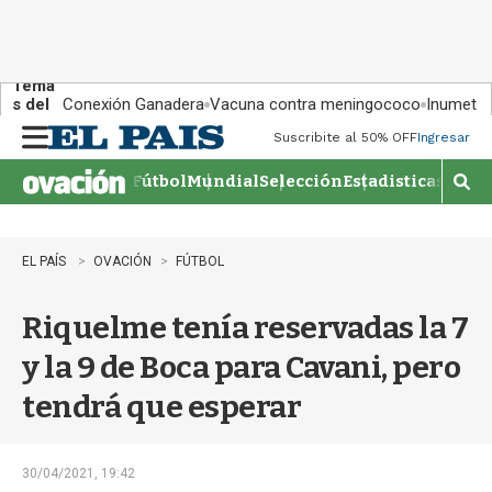
Tema
s del
Conexión Ganadera
Vacuna contra meningococo
Inumet ad
día:
Suscribite al 50% OFF
Ingresar
M
e
Fútbol
Mundial
Selección
Estadisticas
Agen
n
M
u
o
s
t
EL PAÍS
OVACIÓN
FÚTBOL
r
a
Riquelme tenía reservadas la 7
r
b
y la 9 de Boca para Cavani, pero
�
s
tendrá que esperar
q
u
e
d
30/04/2021, 19:42