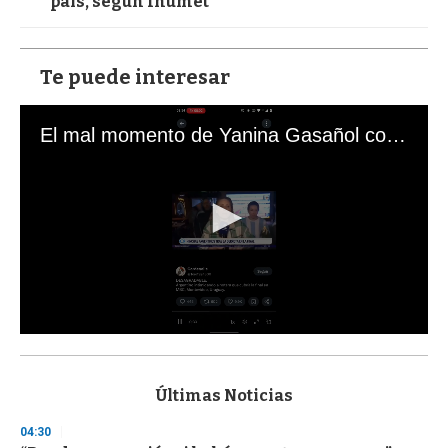
país, según Inumet
Te puede interesar
El mal momento de Yanina Gasañol con un hincha argentino en "Subrayado"
0
s
e
c
Últimas Noticias
o
n
04:30
d