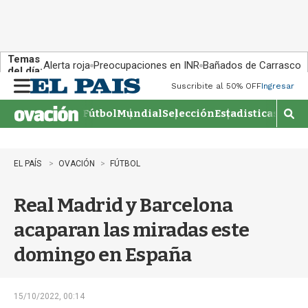
Temas
Alerta roja
Preocupaciones en INR
Bañados de Carrasco
del día:
Suscribite al 50% OFF
Ingresar
M
e
Fútbol
Mundial
Selección
Estadisticas
Agen
n
M
u
o
s
t
EL PAÍS
OVACIÓN
FÚTBOL
r
a
Real Madrid y Barcelona
r
b
acaparan las miradas este
�
s
domingo en España
q
u
e
d
15/10/2022, 00:14