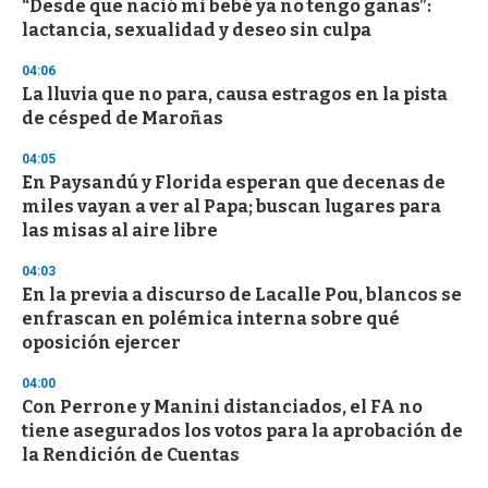
“Desde que nació mi bebé ya no tengo ganas”:
s
o
lactancia, sexualidad y deseo sin culpa
f
3
04:06
3
s
La lluvia que no para, causa estragos en la pista
e
de césped de Maroñas
c
o
04:05
n
d
En Paysandú y Florida esperan que decenas de
s
miles vayan a ver al Papa; buscan lugares para
las misas al aire libre
04:03
En la previa a discurso de Lacalle Pou, blancos se
enfrascan en polémica interna sobre qué
oposición ejercer
04:00
Con Perrone y Manini distanciados, el FA no
tiene asegurados los votos para la aprobación de
la Rendición de Cuentas