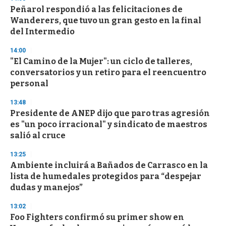
e
Peñarol respondió a las felicitaciones de
c
Wanderers, que tuvo un gran gesto en la final
o
n
del Intermedio
d
s
14:00
"El Camino de la Mujer": un ciclo de talleres,
conversatorios y un retiro para el reencuentro
personal
13:48
Presidente de ANEP dijo que paro tras agresión
es "un poco irracional" y sindicato de maestros
salió al cruce
13:25
Ambiente incluirá a Bañados de Carrasco en la
lista de humedales protegidos para “despejar
dudas y manejos”
13:02
Foo Fighters confirmó su primer show en