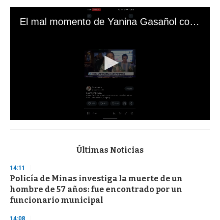
El mal momento de Yanina Gasañol con un hincha argentino en "Subrayado"
0
s
e
c
Últimas Noticias
o
n
14:11
d
Policía de Minas investiga la muerte de un
s
o
hombre de 57 años: fue encontrado por un
f
funcionario municipal
3
3
s
14:08