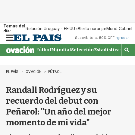
Temas del
Relación Uruguay - EE.UU.
Alerta naranja
Murió Gabriel 
día:
Suscribite al 50% OFF
Ingresar
M
e
Fútbol
Mundial
Selección
Estadisticas
Agen
n
M
u
o
s
t
EL PAÍS
OVACIÓN
FÚTBOL
r
a
Randall Rodríguez y su
r
b
recuerdo del debut con
�
s
Peñarol: "Un año del mejor
q
u
momento de mi vida"
e
d