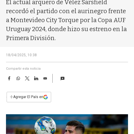
a
El actual arquero de Vélez Sarsfield
recordó el partido con el aurinegro frente
a Montevideo City Torque por la Copa AUF
Uruguay 2024, donde hizo su estreno en la
Primera División.
18/04/2025, 10:38
Compartir esta noticia
F
W
T
L
E
a
h
w
i
m
c
a
i
n
a
e
t
t
k
i
+
Agregar El País en
b
s
t
e
l
o
A
e
d
o
p
r
I
k
p
n