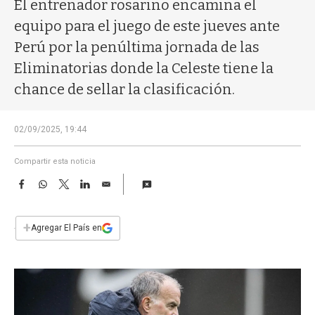
a
El entrenador rosarino encamina el
equipo para el juego de este jueves ante
Perú por la penúltima jornada de las
Eliminatorias donde la Celeste tiene la
chance de sellar la clasificación.
02/09/2025, 19:44
Compartir esta noticia
F
W
T
L
E
a
h
w
i
m
c
a
i
n
a
e
t
t
k
i
+
Agregar El País en
b
s
t
e
l
o
A
e
d
o
p
r
I
k
p
n