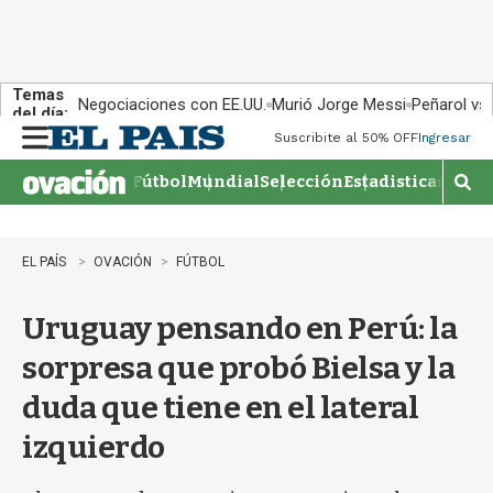
Temas
Negociaciones con EE.UU.
Murió Jorge Messi
Peñarol vs
del día:
Suscribite al 50% OFF
Ingresar
M
e
Fútbol
Mundial
Selección
Estadisticas
Agen
n
M
u
o
s
t
EL PAÍS
OVACIÓN
FÚTBOL
r
a
Uruguay pensando en Perú: la
r
b
sorpresa que probó Bielsa y la
�
s
duda que tiene en el lateral
q
u
izquierdo
e
d