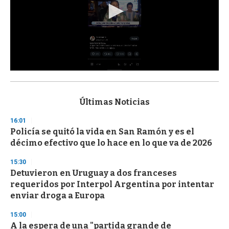
0
s
e
c
Últimas Noticias
o
n
16:01
d
Policía se quitó la vida en San Ramón y es el
s
o
décimo efectivo que lo hace en lo que va de 2026
f
3
15:30
3
s
Detuvieron en Uruguay a dos franceses
e
requeridos por Interpol Argentina por intentar
c
enviar droga a Europa
o
n
d
15:00
s
A la espera de una "partida grande de