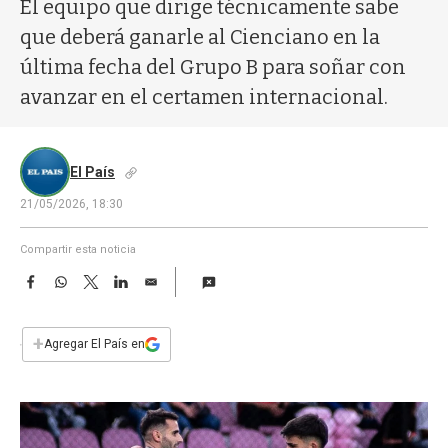
a
El equipo que dirige técnicamente sabe
que deberá ganarle al Cienciano en la
última fecha del Grupo B para soñar con
avanzar en el certamen internacional.
El País
21/05/2026, 18:30
Compartir esta noticia
F
W
T
L
E
a
h
w
i
m
c
a
i
n
a
e
t
t
k
i
+
Agregar El País en
b
s
t
e
l
o
A
e
d
o
p
r
I
k
p
n