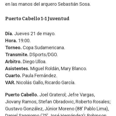
en las manos del arquero Sebastián Sosa.
Puerto Cabello 1-1 Juventud
Día.
Jueves 21 de mayo.
Hora.
19:00.
Torneo.
Copa Sudamericana.
Transmite.
DSports/DGO.
Arbitro.
Diego Ulloa.
Asistentes.
Miguel Roldán, Mary Blanco.
Cuarto.
Paula Fernández.
VAR.
Nicolás Gallo, Ricardo García.
Puerto Cabello.
Joel Graterol; Jefre Vargas,
Jiovany Ramos, Stefan Obradovic, Roberto Rosales;
Gustavo González, Júnior Moreno (88' Pablo Lima),
Daniel Saggiomo (75' José Hernández); Robinson