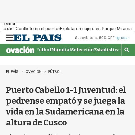
Tema
s del
Conflicto en el puerto
Explotaron cajero en Parque Miramar
día:
Suscribite al 50% OFF
Ingresar
M
e
Fútbol
Mundial
Selección
Estadisticas
Agen
n
M
u
o
s
t
EL PAÍS
OVACIÓN
FÚTBOL
r
a
Puerto Cabello 1-1 Juventud: el
r
b
pedrense empató y se juega la
�
s
vida en la Sudamericana en la
q
u
altura de Cusco
e
d