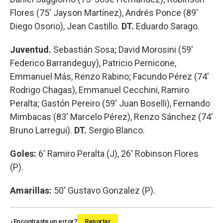
Flores (75' Jayson Martínez), Andrés Ponce (89'
Diego Osorio), Jean Castillo.
DT.
Eduardo Sarago.
Juventud.
Sebastián Sosa; David Morosini (59'
Federico Barrandeguy), Patricio Pernicone,
Emmanuel Más, Renzo Rabino; Facundo Pérez (74'
Rodrigo Chagas), Emmanuel Cecchini, Ramiro
Peralta; Gastón Pereiro (59' Juan Boselli), Fernando
Mimbacas (83' Marcelo Pérez), Renzo Sánchez (74'
Bruno Larregui).
DT.
Sergio Blanco.
Goles:
6' Ramiro Peralta (J), 26' Robinson Flores
(P).
Amarillas:
50' Gustavo Gonzalez (P).
¿Encontraste un error?
Reportar