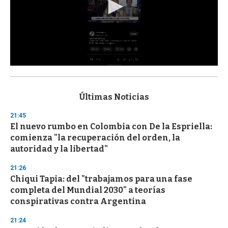
0
s
e
c
Últimas Noticias
o
n
21:45
d
El nuevo rumbo en Colombia con De la Espriella:
s
o
comienza "la recuperación del orden, la
f
autoridad y la libertad"
3
3
s
21:26
e
Chiqui Tapia: del "trabajamos para una fase
c
completa del Mundial 2030" a teorías
o
n
conspirativas contra Argentina
d
s
21:24