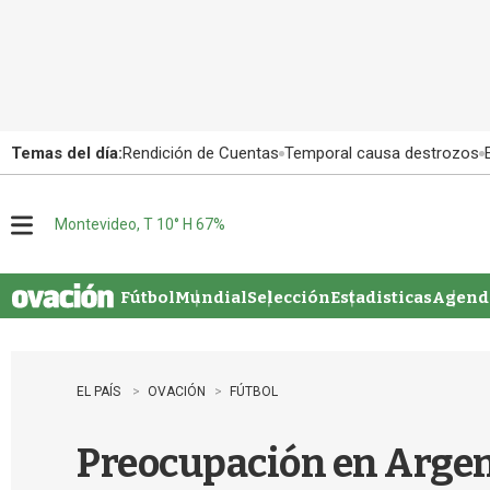
Temas del día:
Rendición de Cuentas
Temporal causa destrozos
Montevideo, T 10° H 67%
M
e
n
u
Fútbol
Mundial
Selección
Estadisticas
Agenda
EL PAÍS
OVACIÓN
FÚTBOL
Preocupación en Argent