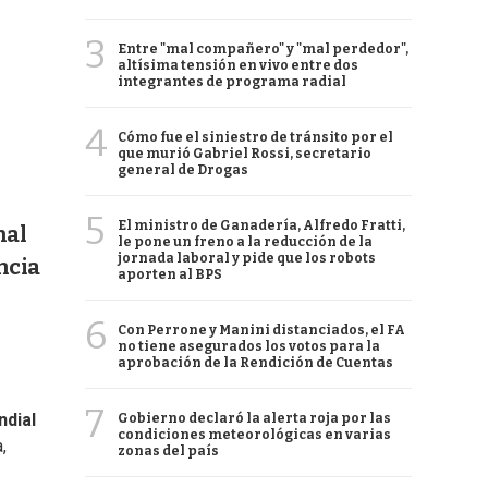
3
Entre "mal compañero" y "mal perdedor",
altísima tensión en vivo entre dos
integrantes de programa radial
4
Cómo fue el siniestro de tránsito por el
que murió Gabriel Rossi, secretario
general de Drogas
5
El ministro de Ganadería, Alfredo Fratti,
nal
le pone un freno a la reducción de la
jornada laboral y pide que los robots
ncia
aporten al BPS
6
Con Perrone y Manini distanciados, el FA
no tiene asegurados los votos para la
aprobación de la Rendición de Cuentas
7
dial
Gobierno declaró la alerta roja por las
condiciones meteorológicas en varias
,
zonas del país