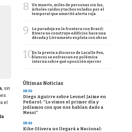
8
Un muerto, miles de personas sin luz,
árboles caídos y techos volados por el
temporal que ameritó alerta roja
9
La paradoja en la frontera con Brasil:
Rivera no construye edificios hace una
década y Livramento explota con obras
10
En la previa a discurso de Lacalle Pou,
blancos se enfrascan en polémica
interna sobre qué oposición ejercer
Últimas Noticias
a
, sin
08:50
nes.
Diego Aguirre sobre Leonel Jaime en
Peñarol: “Lo vimos el primer día y
a el
jodíamos con que nos habían dado a
Messi”
da
08:46
Kike Olivera no llegará a Nacional: