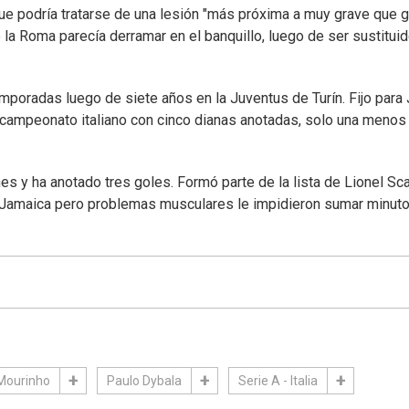
que podría tratarse de una lesión "más próxima a muy grave que 
e la Roma parecía derramar en el banquillo, luego de ser sustitui
poradas luego de siete años en la Juventus de Turín. Fijo para 
ampeonato italiano con cinco dianas anotadas, solo una menos
nes y ha anotado tres goles. Formó parte de la lista de Lionel Sca
 Jamaica pero problemas musculares le impidieron sumar minut
Mourinho
Paulo Dybala
Serie A - Italia