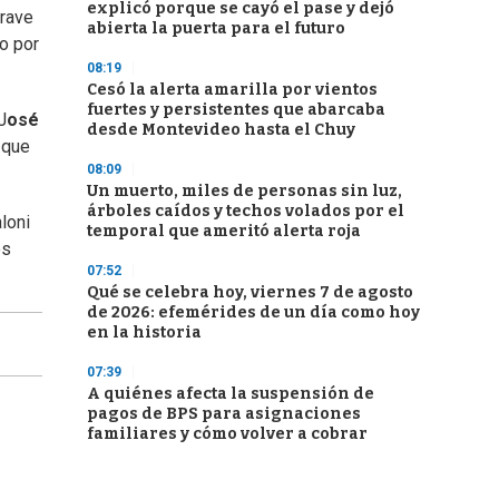
explicó porque se cayó el pase y dejó
grave
abierta la puerta para el futuro
do por
08:19
Cesó la alerta amarilla por vientos
fuertes y persistentes que abarcaba
J
osé
desde Montevideo hasta el Chuy
 que
08:09
Un muerto, miles de personas sin luz,
árboles caídos y techos volados por el
loni
temporal que ameritó alerta roja
os
07:52
Qué se celebra hoy, viernes 7 de agosto
de 2026: efemérides de un día como hoy
en la historia
07:39
A quiénes afecta la suspensión de
pagos de BPS para asignaciones
familiares y cómo volver a cobrar