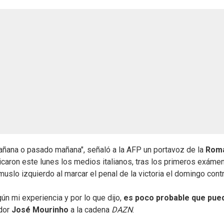
ñana o pasado mañana", señaló a la AFP un portavoz de la
Rom
icaron este lunes los medios italianos, tras los primeros exáme
muslo izquierdo al marcar el penal de la victoria el domingo contr
n mi experiencia y por lo que dijo,
es poco probable que pue
ador
José Mourinho
a la cadena
DAZN
.