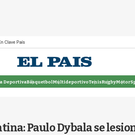
En Clave País
 Deportiva
Básquetbol
Multideportivo
Tenis
Rugby
MotorSp
ina: Paulo Dybala se lesion