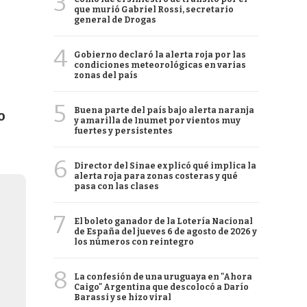
3
que murió Gabriel Rossi, secretario
general de Drogas
4
Gobierno declaró la alerta roja por las
condiciones meteorológicas en varias
zonas del país
5
Buena parte del país bajo alerta naranja
o
y amarilla de Inumet por vientos muy
fuertes y persistentes
6
Director del Sinae explicó qué implica la
alerta roja para zonas costeras y qué
pasa con las clases
7
El boleto ganador de la Lotería Nacional
de España del jueves 6 de agosto de 2026 y
los números con reintegro
8
La confesión de una uruguaya en "Ahora
Caigo" Argentina que descolocó a Darío
Barassi y se hizo viral