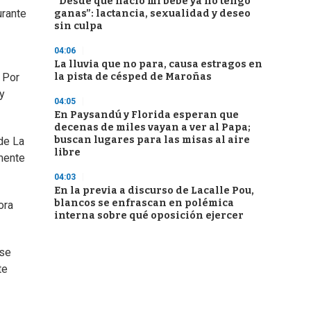
“Desde que nació mi bebé ya no tengo
rante
ganas”: lactancia, sexualidad y deseo
sin culpa
04:06
La lluvia que no para, causa estragos en
la pista de césped de Maroñas
 Por
y
04:05
En Paysandú y Florida esperan que
decenas de miles vayan a ver al Papa;
buscan lugares para las misas al aire
de La
libre
mente
04:03
En la previa a discurso de Lacalle Pou,
blancos se enfrascan en polémica
ora
interna sobre qué oposición ejercer
 se
te