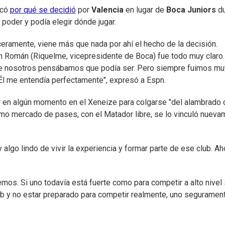
icó
por qué se decidió
por
Valencia
en lugar de
Boca Juniors
du
poder y podía elegir dónde jugar.
ceramente, viene más que nada por ahí el hecho de la decisión.
 Román (Riquelme, vicepresidente de Boca) fue todo muy claro.
ue nosotros pensábamos que podía ser. Pero siempre fuimos mu
. Él me entendía perfectamente", expresó a Espn.
r en algún momento en el Xeneize para colgarse "del alambrado 
mo mercado de pases, con el Matador libre, se lo vinculó nueva
lgo lindo de vivir la experiencia y formar parte de ese club. Ah
emos. Si uno todavía está fuerte como para competir a alto nivel
lub y no estar preparado para competir realmente, uno seguramen