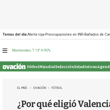
Temas del día:
Alerta roja
Preocupaciones en INR
Bañados de Ca
Montevideo, T 13° H 95%
M
e
n
u
Fútbol
Mundial
Selección
Estadisticas
Agenda
EL PAÍS
OVACIÓN
FÚTBOL
¿Por qué eligió Valenci