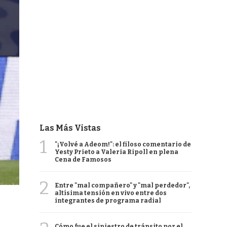
Las Más Vistas
1
"¡Volvé a Adeom!": el filoso comentario de
Yesty Prieto a Valeria Ripoll en plena
Cena de Famosos
2
Entre "mal compañero" y "mal perdedor",
altísima tensión en vivo entre dos
integrantes de programa radial
Cómo fue el siniestro de tránsito por el