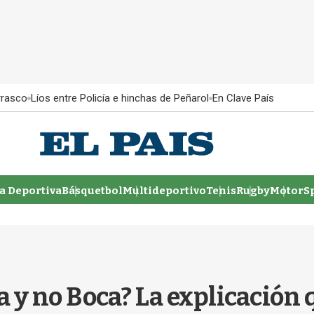
rrasco
Líos entre Policía e hinchas de Peñarol
En Clave País
 Deportiva
Básquetbol
Multideportivo
Tenis
Rugby
MotorSp
a y no Boca? La explicación