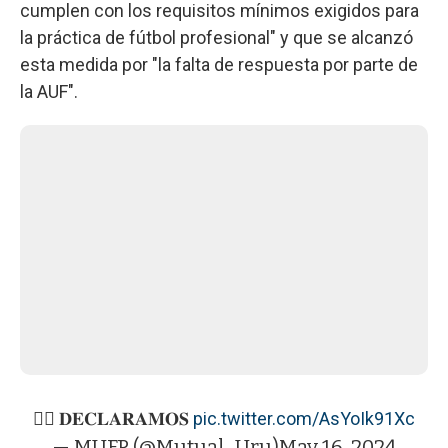
cumplen con los requisitos mínimos exigidos para
la práctica de fútbol profesional" y que se alcanzó
esta medida por "la falta de respuesta por parte de
la AUF".
✋🏻 𝐃𝐄𝐂𝐋𝐀𝐑𝐀𝐌𝐎𝐒
pic.twitter.com/AsYoIk91Xc
— MUFP (@Mutual_Uru)
May 16, 2024