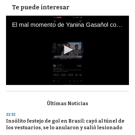
Te puede interesar
El mal momento de Yanina Gasañol con un hincha argentino en "Subrayado"
0
s
e
c
Últimas Noticias
o
n
22:32
d
Insólito festejo de gol en Brasil: cayó al túnel de
s
o
los vestuarios, se lo anularon y salió lesionado
f