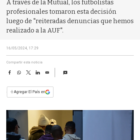
a
A través de la Mutual, los futbolistas
profesionales tomaron esta decisión
luego de "reiteradas denuncias que hemos
realizado a la AUF".
16/05/2024, 17:29
Compartir esta noticia
F
W
T
L
E
a
h
w
i
m
c
a
i
n
a
e
t
t
k
i
+
Agregar El País en
b
s
t
e
l
o
A
e
d
o
p
r
I
k
p
n