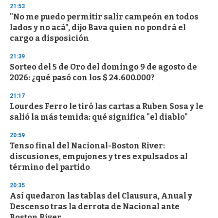
3
21:53
3
s
"No me puedo permitir salir campeón en todos
e
lados y no acá", dijo Bava quien no pondrá el
c
cargo a disposición
o
n
d
21:39
s
Sorteo del 5 de Oro del domingo 9 de agosto de
2026: ¿qué pasó con los $ 24.600.000?
21:17
Lourdes Ferro le tiró las cartas a Ruben Sosa y le
salió la más temida: qué significa "el diablo"
20:59
Tenso final del Nacional-Boston River:
discusiones, empujones y tres expulsados al
término del partido
20:35
Así quedaron las tablas del Clausura, Anual y
Descenso tras la derrota de Nacional ante
Boston River