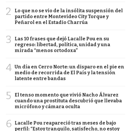
2
Lo que no se vio de la insólita suspensión del
partido entre Montevideo City Torque y
Peñarol en el Estadio Charrúa
3
Las 10 frases que dejó Lacalle Pou en su
regreso: libertad, política, unidad y una
mirada “menos ortodoxa”
4
Un día en Cerro Norte: un disparo en el pie en
medio de recorrida de El País y la tensión
latente entre bandas
5
El tenso momento que vivió Nacho Álvarez
cuando una prostituta descubrió que llevaba
micrófono y cámara oculta
6
Lacalle Pou reapareció tras meses de bajo
perfil: “Estoy tranquilo, satisfecho, no estoy