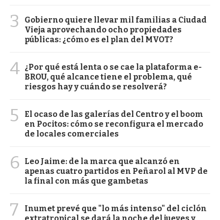
3
Gobierno quiere llevar mil familias a Ciudad
Vieja aprovechando ocho propiedades
públicas: ¿cómo es el plan del MVOT?
4
¿Por qué está lenta o se cae la plataforma e-
BROU, qué alcance tiene el problema, qué
riesgos hay y cuándo se resolverá?
5
El ocaso de las galerías del Centro y el boom
en Pocitos: cómo se reconfigura el mercado
de locales comerciales
6
Leo Jaime: de la marca que alcanzó en
apenas cuatro partidos en Peñarol al MVP de
la final con más que gambetas
7
Inumet prevé que "lo más intenso" del ciclón
extratropical se dará la noche del jueves y