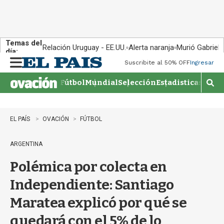
Temas del
Relación Uruguay - EE.UU.
Alerta naranja
Murió Gabriel 
día:
Suscribite al 50% OFF
Ingresar
M
e
Fútbol
Mundial
Selección
Estadisticas
Agen
n
M
u
o
s
t
EL PAÍS
OVACIÓN
FÚTBOL
r
a
ARGENTINA
r
b
Polémica por colecta en
�
s
Independiente: Santiago
q
u
Maratea explicó por qué se
e
d
quedará con el 5% de lo