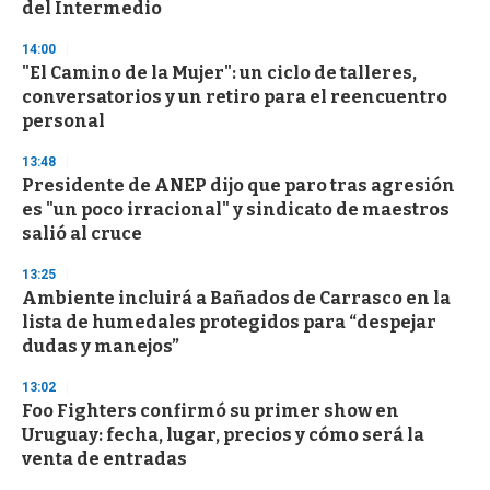
n
del Intermedio
d
s
14:00
"El Camino de la Mujer": un ciclo de talleres,
conversatorios y un retiro para el reencuentro
personal
13:48
Presidente de ANEP dijo que paro tras agresión
es "un poco irracional" y sindicato de maestros
salió al cruce
13:25
Ambiente incluirá a Bañados de Carrasco en la
lista de humedales protegidos para “despejar
dudas y manejos”
13:02
Foo Fighters confirmó su primer show en
Uruguay: fecha, lugar, precios y cómo será la
venta de entradas