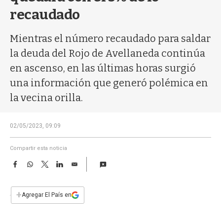
a
recaudado
Mientras el número recaudado para saldar
la deuda del Rojo de Avellaneda continúa
en ascenso, en las últimas horas surgió
una información que generó polémica en
la vecina orilla.
02/05/2023, 09:09
Compartir esta noticia
F
W
T
L
E
a
h
w
i
m
c
a
i
n
a
e
t
t
k
i
+
Agregar El País en
b
s
t
e
l
o
A
e
d
o
p
r
I