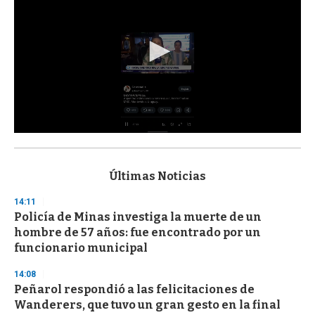
0
s
e
c
Últimas Noticias
o
n
14:11
d
Policía de Minas investiga la muerte de un
s
o
hombre de 57 años: fue encontrado por un
f
funcionario municipal
3
3
s
14:08
e
Peñarol respondió a las felicitaciones de
c
Wanderers, que tuvo un gran gesto en la final
o