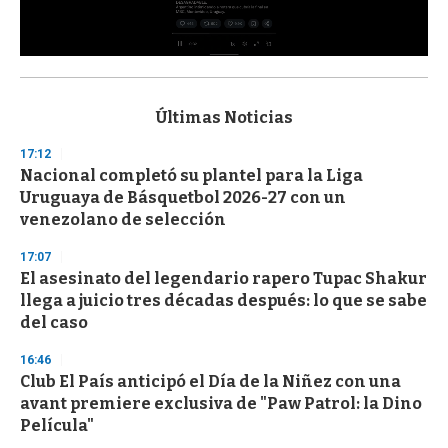
0
s
e
c
Últimas Noticias
o
n
17:12
d
Nacional completó su plantel para la Liga
s
o
Uruguaya de Básquetbol 2026-27 con un
f
venezolano de selección
3
3
s
17:07
e
El asesinato del legendario rapero Tupac Shakur
c
llega a juicio tres décadas después: lo que se sabe
o
n
del caso
d
s
16:46
Club El País anticipó el Día de la Niñez con una
avant premiere exclusiva de "Paw Patrol: la Dino
Película"