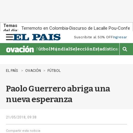
Temas
Terremoto en Colombia
Discurso de Lacalle Pou
Confere
del día:
Suscribite al 50% OFF
Ingresar
M
e
Fútbol
Mundial
Selección
Estadisticas
Agen
n
M
u
o
s
t
EL PAÍS
OVACIÓN
FÚTBOL
r
a
Paolo Guerrero abriga una
r
b
nueva esperanza
�
s
q
u
21/05/2018, 09:38
e
d
Compartir esta noticia