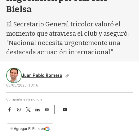
a
Bielsa
El Secretario General tricolor valoró el
momento que atraviesa el club y aseguró:
"Nacional necesita urgentemente una
destacada actuación internacional".
Juan Pablo Romero
03/05/2023, 13:16
Compartir esta noticia
F
W
T
L
E
a
h
w
i
m
c
a
i
n
a
e
t
t
k
i
+
Agregar El País en
b
s
t
e
l
o
A
e
d