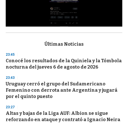
0
s
e
c
Últimas Noticias
o
n
23:45
d
Conocé los resultados de la Quiniela y la Tómbola
s
o
nocturna del jueves 6 de agosto de 2026
f
3
23:43
3
s
Uruguay cerró el grupo del Sudamericano
e
Femenino con derrota ante Argentina y jugará
c
por el quinto puesto
o
n
d
23:27
s
Altas y bajas de la Liga AUF: Albion se sigue
reforzando en ataque y contrató a Ignacio Neira