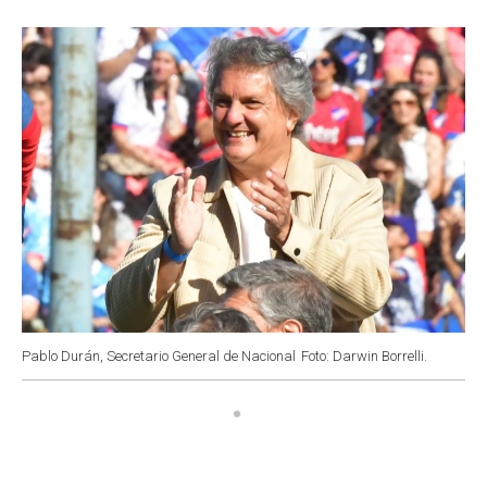
o
p
r
I
k
p
n
Pablo Durán, Secretario General de Nacional
Foto: Darwin Borrelli.