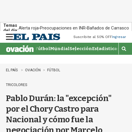
Temas
Alerta roja
Preocupaciones en INR
Bañados de Carrasco
del día:
Suscribite al 50% OFF
Ingresar
M
e
Fútbol
Mundial
Selección
Estadisticas
Agen
n
M
u
o
s
t
EL PAÍS
OVACIÓN
FÚTBOL
r
a
TRICOLORES
r
b
Pablo Durán: la "excepción"
�
s
por el Chory Castro para
q
u
Nacional y cómo fue la
e
d
negociación por Marcelo