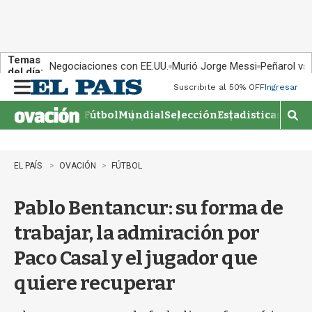
Temas
Negociaciones con EE.UU.
Murió Jorge Messi
Peñarol vs
del día:
Suscribite al 50% OFF
Ingresar
M
e
Fútbol
Mundial
Selección
Estadisticas
Agen
n
M
u
o
s
t
EL PAÍS
OVACIÓN
FÚTBOL
r
a
Pablo Bentancur: su forma de
r
b
trabajar, la admiración por
�
s
Paco Casal y el jugador que
q
u
quiere recuperar
e
d