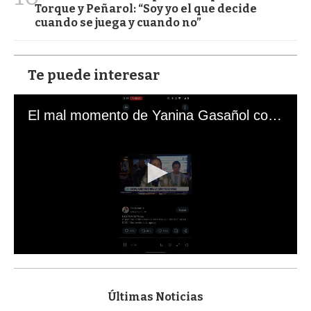
Torque y Peñarol: “Soy yo el que decide
cuando se juega y cuando no”
Te puede interesar
El mal momento de Yanina Gasañol con un hincha argentino en "Subrayado"
0
s
e
c
Últimas Noticias
o