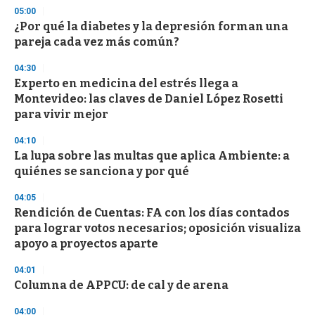
n
05:00
d
¿Por qué la diabetes y la depresión forman una
s
o
pareja cada vez más común?
f
3
04:30
3
s
Experto en medicina del estrés llega a
e
Montevideo: las claves de Daniel López Rosetti
c
para vivir mejor
o
n
d
04:10
s
La lupa sobre las multas que aplica Ambiente: a
quiénes se sanciona y por qué
04:05
Rendición de Cuentas: FA con los días contados
para lograr votos necesarios; oposición visualiza
apoyo a proyectos aparte
04:01
Columna de APPCU: de cal y de arena
04:00