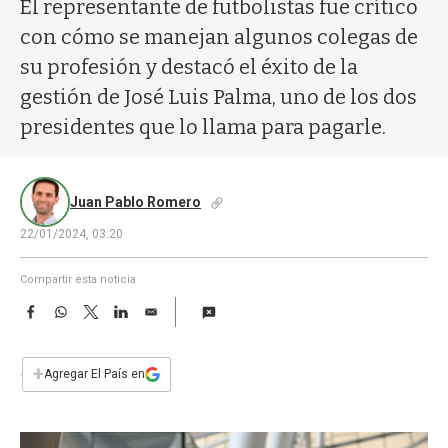
a
El representante de futbolistas fue crítico
con cómo se manejan algunos colegas de
su profesión y destacó el éxito de la
gestión de José Luis Palma, uno de los dos
presidentes que lo llama para pagarle.
Juan Pablo Romero
22/01/2024, 03:20
Compartir esta noticia
F
W
T
L
E
a
h
w
i
m
c
a
i
n
a
e
t
t
k
i
+
Agregar El País en
b
s
t
e
l
o
A
e
d
o
p
r
I
k
p
n