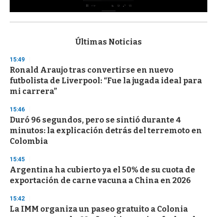
0
s
e
c
Últimas Noticias
o
n
15:49
d
Ronald Araujo tras convertirse en nuevo
s
o
futbolista de Liverpool: “Fue la jugada ideal para
f
mi carrera”
3
3
s
15:46
e
Duró 96 segundos, pero se sintió durante 4
c
minutos: la explicación detrás del terremoto en
o
n
Colombia
d
s
15:45
Argentina ha cubierto ya el 50% de su cuota de
exportación de carne vacuna a China en 2026
15:42
La IMM organiza un paseo gratuito a Colonia