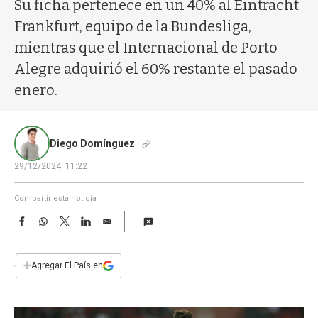
a
Su ficha pertenece en un 40% al Eintracht
Frankfurt, equipo de la Bundesliga,
mientras que el Internacional de Porto
Alegre adquirió el 60% restante el pasado
enero.
Diego Domínguez
29/12/2024, 11:22
Compartir esta noticia
F
W
T
L
E
a
h
w
i
m
c
a
i
n
a
e
t
t
k
i
+
Agregar El País en
b
s
t
e
l
o
A
e
d
o
p
r
I
k
p
n