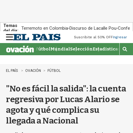
Temas
Terremoto en Colombia
Discurso de Lacalle Pou
Confere
del día:
Suscribite al 50% OFF
Ingresar
M
e
Fútbol
Mundial
Selección
Estadisticas
Agen
n
M
u
o
s
t
EL PAÍS
OVACIÓN
FÚTBOL
r
a
"No es fácil la salida": la cuenta
r
b
regresiva por Lucas Alario se
�
s
agota y qué complica su
q
u
llegada a Nacional
e
d