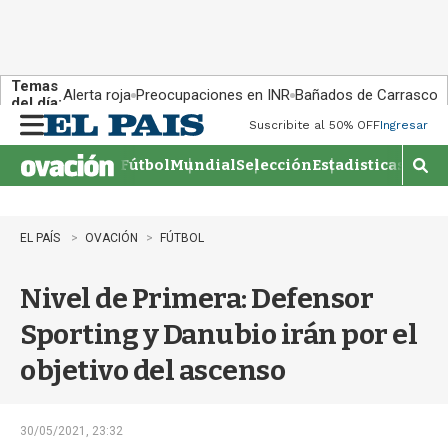
Temas
Alerta roja
Preocupaciones en INR
Bañados de Carrasco
del día:
Suscribite al 50% OFF
Ingresar
M
e
Fútbol
Mundial
Selección
Estadisticas
Agen
n
M
u
o
s
t
EL PAÍS
OVACIÓN
FÚTBOL
r
a
Nivel de Primera: Defensor
r
b
Sporting y Danubio irán por el
�
s
objetivo del ascenso
q
u
e
d
30/05/2021, 23:32