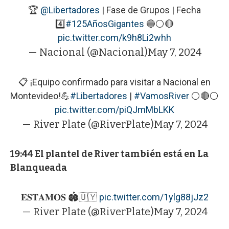
🏆
@Libertadores
| Fase de Grupos | Fecha
4️⃣
#125AñosGigantes
🔵⚪️🔴
pic.twitter.com/k9h8Li2whh
— Nacional (@Nacional)
May 7, 2024
📋 ¡Equipo confirmado para visitar a Nacional en
Montevideo!💪
#Libertadores
|
#VamosRiver
⚪️🔴⚪
pic.twitter.com/piQJmMbLKK
— River Plate (@RiverPlate)
May 7, 2024
19:44 El plantel de River también está en La
Blanqueada
𝐄𝐒𝐓𝐀𝐌𝐎𝐒 🏟️🇺🇾
pic.twitter.com/1ylg88jJz2
— River Plate (@RiverPlate)
May 7, 2024