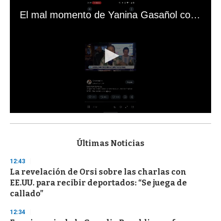
El mal momento de Yanina Gasañol con un hincha argentino en "Subrayado"
0
s
e
c
Últimas Noticias
o
n
12:43
d
La revelación de Orsi sobre las charlas con
s
o
EE.UU. para recibir deportados: “Se juega de
f
callado”
3
3
s
12:34
e