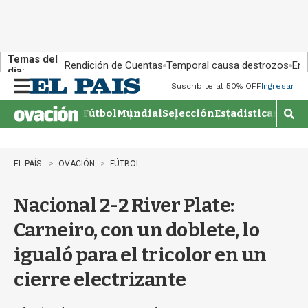
Temas del
Rendición de Cuentas
Temporal causa destrozos
En 
día:
Suscribite al 50% OFF
Ingresar
M
e
Fútbol
Mundial
Selección
Estadisticas
Agen
n
M
u
o
s
t
EL PAÍS
OVACIÓN
FÚTBOL
r
a
Nacional 2-2 River Plate:
r
b
Carneiro, con un doblete, lo
�
s
igualó para el tricolor en un
q
u
cierre electrizante
e
d