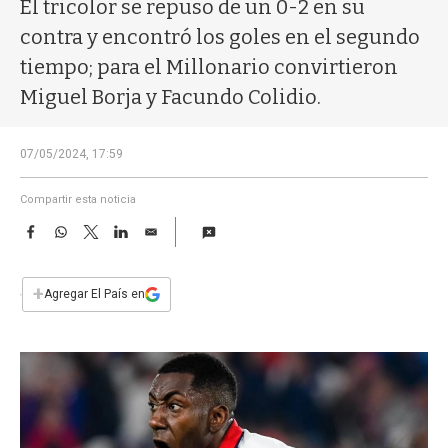
a
El tricolor se repuso de un 0-2 en su
contra y encontró los goles en el segundo
tiempo; para el Millonario convirtieron
Miguel Borja y Facundo Colidio.
07/05/2024, 17:59
Compartir esta noticia
F
W
T
L
E
a
h
w
i
m
c
a
i
n
a
e
t
t
k
i
+
Agregar El País en
b
s
t
e
l
o
A
e
d
o
p
r
I
k
p
n