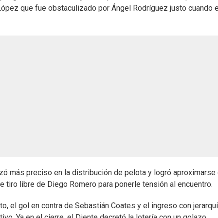
López que fue obstaculizado por Ángel Rodríguez justo cuando e
zó más preciso en la distribución de pelota y logró aproximarse
 tiro libre de Diego Romero para ponerle tensión al encuentro.
to, el gol en contra de Sebastián Coates y el ingreso con jerarqu
o. Ya en el cierre, el Diente decretó la lotería con un golazo.