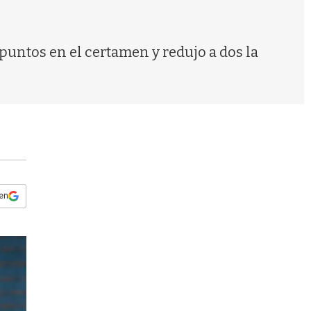
s
q
u
e
 puntos en el certamen y redujo a dos la
d
a
 en