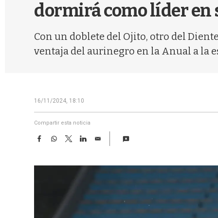
dormirá como líder en
Con un doblete del Ojito, otro del Dient
ventaja del aurinegro en la Anual a la e
16/11/2024, 18:10
Compartir esta noticia
F
W
T
L
E
a
h
w
i
m
c
a
i
n
a
e
t
t
k
i
b
s
t
e
l
o
A
e
d
o
p
r
I
k
p
n