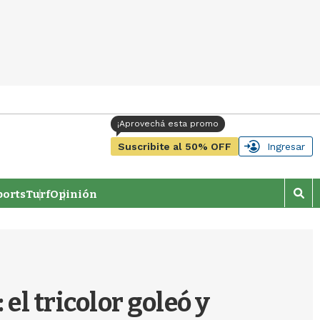
Suscribite al 50% OFF
Ingresar
orts
Turf
Opinión
M
o
s
t
r
a
r
el tricolor goleó y
b
�