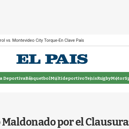
rol vs. Montevideo City Torque
En Clave País
 Deportiva
Básquetbol
Multideportivo
Tenis
Rugby
MotorSp
Maldonado por el Clausura: 