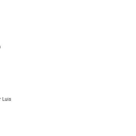
n
r Luis