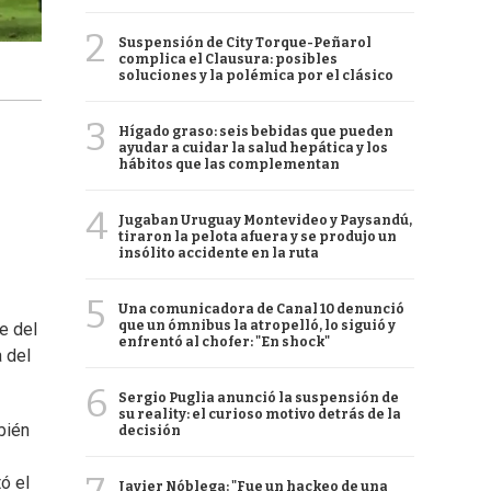
2
Suspensión de City Torque-Peñarol
complica el Clausura: posibles
soluciones y la polémica por el clásico
3
Hígado graso: seis bebidas que pueden
ayudar a cuidar la salud hepática y los
hábitos que las complementan
4
Jugaban Uruguay Montevideo y Paysandú,
tiraron la pelota afuera y se produjo un
insólito accidente en la ruta
5
Una comunicadora de Canal 10 denunció
que un ómnibus la atropelló, lo siguió y
e del
enfrentó al chofer: "En shock"
a del
6
Sergio Puglia anunció la suspensión de
su reality: el curioso motivo detrás de la
bién
decisión
ó el
Javier Nóblega: "Fue un hackeo de una