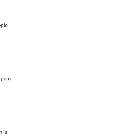
opio
, pero
n la