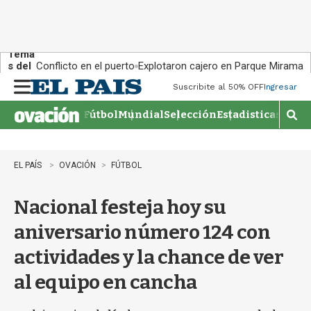
Tema
s del
Conflicto en el puerto
Explotaron cajero en Parque Miramar
día:
Suscribite al 50% OFF
Ingresar
M
e
Fútbol
Mundial
Selección
Estadisticas
Agen
n
M
u
o
s
t
EL PAÍS
OVACIÓN
FÚTBOL
r
a
Nacional festeja hoy su
r
b
aniversario número 124 con
�
s
actividades y la chance de ver
q
u
al equipo en cancha
e
d