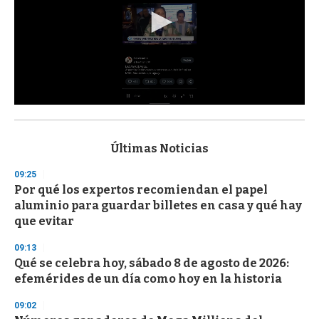
0
s
e
c
Últimas Noticias
o
n
09:25
d
Por qué los expertos recomiendan el papel
s
o
aluminio para guardar billetes en casa y qué hay
f
que evitar
3
3
s
09:13
e
Qué se celebra hoy, sábado 8 de agosto de 2026:
c
efemérides de un día como hoy en la historia
o
n
d
09:02
s