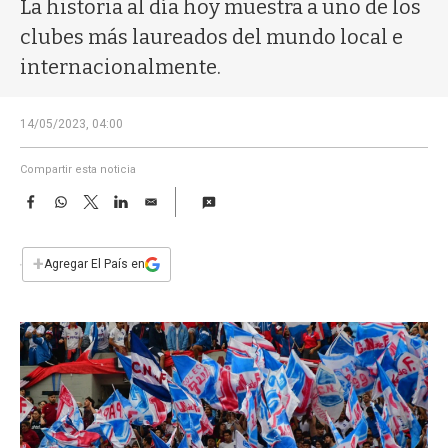
a
La historia al día hoy muestra a uno de los
clubes más laureados del mundo local e
internacionalmente.
14/05/2023, 04:00
Compartir esta noticia
F
W
T
L
E
a
h
w
i
m
c
a
i
n
a
e
t
t
k
i
+
Agregar El País en
b
s
t
e
l
o
A
e
d
o
p
r
I
k
p
n