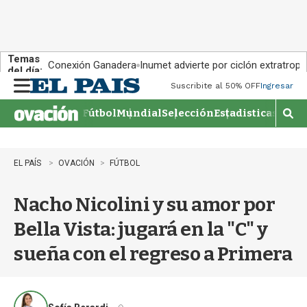
Temas
Conexión Ganadera
Inumet advierte por ciclón extratropi
del día:
Suscribite al 50% OFF
Ingresar
M
e
Fútbol
Mundial
Selección
Estadisticas
Agen
n
M
u
o
s
t
EL PAÍS
OVACIÓN
FÚTBOL
r
a
Nacho Nicolini y su amor por
r
b
Bella Vista: jugará en la "C" y
�
s
sueña con el regreso a Primera
q
u
e
d