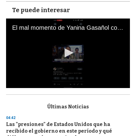
Te puede interesar
El mal momento de Yanina Gasañol con un hincha argentino en "Subrayado"
0
s
e
c
Últimas Noticias
o
n
04:42
d
Las "presiones" de Estados Unidos que ha
s
o
recibido el gobierno en este período y qué
f