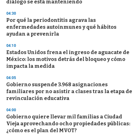
diálogo se está manteniendo
3
3
s
04:30
e
Por qué la periodontitis agrava las
c
enfermedades autoinmunes y qué hábitos
o
n
ayudan a prevenirla
d
s
04:10
Estados Unidos frena el ingreso de aguacate de
México: los motivos detrás del bloqueo y cómo
impacta la medida
04:05
Gobierno suspende 3.968 asignaciones
familiares por no asistir a clases tras la etapa de
revinculación educativa
04:00
Gobierno quiere llevar mil familias a Ciudad
Vieja aprovechando ocho propiedades públicas:
¿cómo es el plan del MVOT?