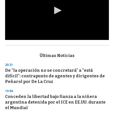
0
s
e
c
Últimas Noticias
o
n
20:21
d
De "la operación no se concretará" a "está
s
o
difícil": contrapunto de agentes y dirigentes de
f
Peñarol por De La Cruz
3
3
s
19:56
e
Conceden la libertad bajo fianza a la niñera
c
argentina detenida por el ICE en EE.UU. durante
o
n
el Mundial
d