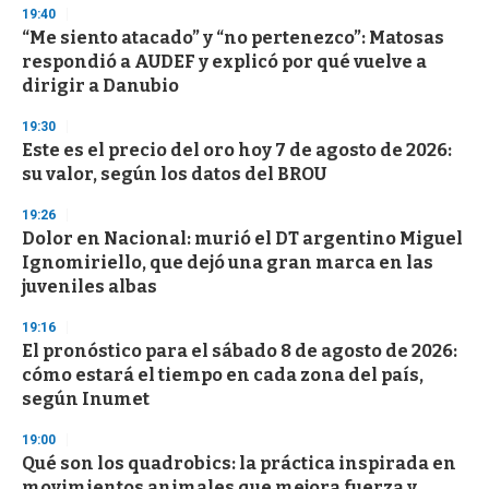
s
19:40
“Me siento atacado” y “no pertenezco”: Matosas
respondió a AUDEF y explicó por qué vuelve a
dirigir a Danubio
19:30
Este es el precio del oro hoy 7 de agosto de 2026:
su valor, según los datos del BROU
19:26
Dolor en Nacional: murió el DT argentino Miguel
Ignomiriello, que dejó una gran marca en las
juveniles albas
19:16
El pronóstico para el sábado 8 de agosto de 2026:
cómo estará el tiempo en cada zona del país,
según Inumet
19:00
Qué son los quadrobics: la práctica inspirada en
movimientos animales que mejora fuerza y