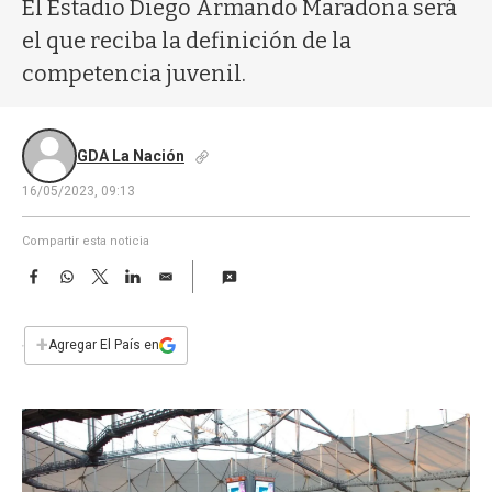
a
El Estadio Diego Armando Maradona será
el que reciba la definición de la
competencia juvenil.
GDA La Nación
16/05/2023, 09:13
Compartir esta noticia
F
W
T
L
E
a
h
w
i
m
c
a
i
n
a
e
t
t
k
i
+
Agregar El País en
b
s
t
e
l
o
A
e
d
o
p
r
I
k
p
n