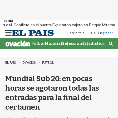
Tema
s del
Conflicto en el puerto
Explotaron cajero en Parque Miramar
día:
Suscribite al 50% OFF
Ingresar
M
e
Fútbol
Mundial
Selección
Estadisticas
Agen
n
M
u
o
s
t
EL PAÍS
OVACIÓN
FÚTBOL
r
a
Mundial Sub 20: en pocas
r
b
horas se agotaron todas las
�
s
entradas para la final del
q
u
certamen
e
d