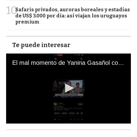
10
Safaris privados, auroras boreales y estadías
de US$ 3.000 por día: así viajan los uruguayos
premium
Te puede interesar
El mal momento de Yanina Gasañol con un hincha argentino en "Subrayado"
0
s
e