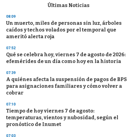
c
Últimas Noticias
o
n
08:09
d
Un muerto, miles de personas sin luz, árboles
s
o
caídos y techos volados por el temporal que
f
ameritó alerta roja
3
3
s
07:52
e
Qué se celebra hoy, viernes 7 de agosto de 2026:
c
efemérides de un día como hoy en la historia
o
n
d
07:39
s
A quiénes afecta la suspensión de pagos de BPS
para asignaciones familiares y cómo volver a
cobrar
07:10
Tiempo de hoy viernes 7 de agosto:
temperaturas, vientos y nubosidad, según el
pronóstico de Inumet
07:03