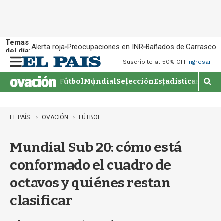
Temas
Alerta roja
Preocupaciones en INR
Bañados de Carrasco
del día:
Suscribite al 50% OFF
Ingresar
M
e
Fútbol
Mundial
Selección
Estadisticas
Agen
n
M
u
o
s
t
EL PAÍS
OVACIÓN
FÚTBOL
r
a
Mundial Sub 20: cómo está
r
b
conformado el cuadro de
�
s
octavos y quiénes restan
q
u
clasificar
e
d