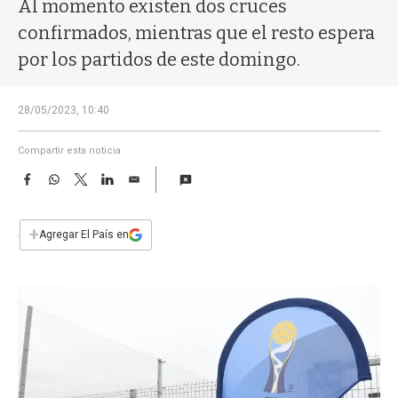
a
Al momento existen dos cruces
confirmados, mientras que el resto espera
por los partidos de este domingo.
28/05/2023, 10:40
Compartir esta noticia
F
W
T
L
E
a
h
w
i
m
c
a
i
n
a
e
t
t
k
i
+
Agregar El País en
b
s
t
e
l
o
A
e
d
o
p
r
I
k
p
n