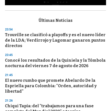
0
s
e
c
Últimas Noticias
o
n
23:54
d
Trouville se clasificó a playoffs y es el nuevo líder
s
o
de la LDA; Verdirrojo y Lagomar ganaron puntos
f
directos
3
3
s
23:45
e
Conocé los resultados de la Quiniela y la Tómbola
c
nocturna del viernes 7 de agosto de 2026
o
n
d
21:45
s
El nuevo rumbo que promete Abelardo De la
Espriella para Colombia: "Orden, autoridad y
libertad"
21:26
Chiqui Tapia: del "trabajamos para una fase