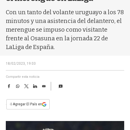
a
Con un tanto del volante uruguayo a los 78
minutos y una asistencia del delantero, el
merengue se impuso como visitante
frente al Osasuna en la jornada 22 de
LaLiga de España.
18/02/2023, 19:03
Compartir esta noticia
F
W
T
L
E
a
h
w
i
m
c
a
i
n
a
e
t
t
k
i
+
Agregar El País en
b
s
t
e
l
o
A
e
d
o
p
r
I
k
p
n