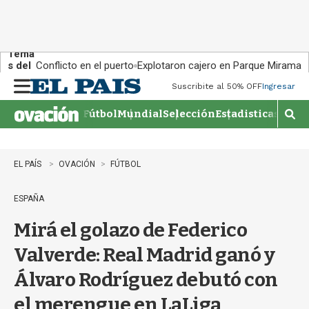
Tema
s del
Conflicto en el puerto
Explotaron cajero en Parque Miramar
día:
Suscribite al 50% OFF
Ingresar
M
e
Fútbol
Mundial
Selección
Estadisticas
Agen
n
M
u
o
s
t
EL PAÍS
OVACIÓN
FÚTBOL
r
a
ESPAÑA
r
b
Mirá el golazo de Federico
�
s
Valverde: Real Madrid ganó y
q
u
Álvaro Rodríguez debutó con
e
d
el merengue en LaLiga