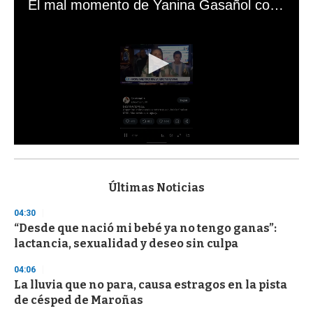
El mal momento de Yanina Gasañol con un hincha argentino en "Subrayado"
0
s
e
c
Últimas Noticias
o
n
04:30
d
“Desde que nació mi bebé ya no tengo ganas”:
s
o
lactancia, sexualidad y deseo sin culpa
f
3
04:06
3
s
La lluvia que no para, causa estragos en la pista
e
de césped de Maroñas
c