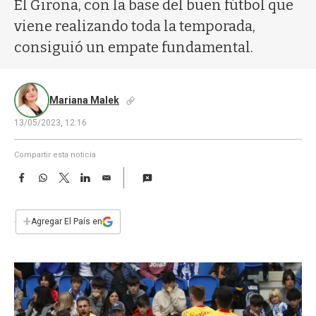
a
El Girona, con la base del buen fútbol que
viene realizando toda la temporada,
consiguió un empate fundamental.
Mariana Malek
13/05/2023, 12:16
Compartir esta noticia
F
W
T
L
E
a
h
w
i
m
c
a
i
n
a
e
t
t
k
i
+
Agregar El País en
b
s
t
e
l
o
A
e
d
o
p
r
I
k
p
n