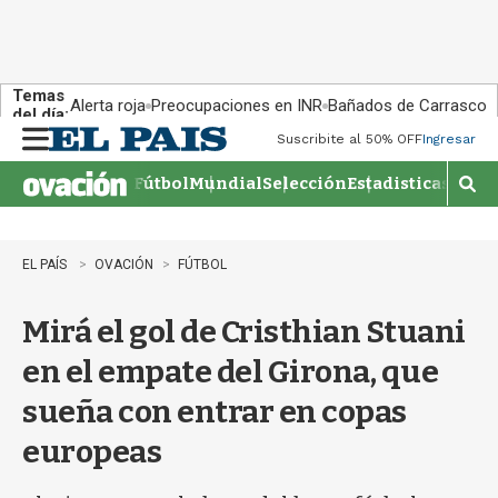
Temas
Alerta roja
Preocupaciones en INR
Bañados de Carrasco
del día:
Suscribite al 50% OFF
Ingresar
M
e
Fútbol
Mundial
Selección
Estadisticas
Agen
n
M
u
o
s
t
EL PAÍS
OVACIÓN
FÚTBOL
r
a
Mirá el gol de Cristhian Stuani
r
b
en el empate del Girona, que
�
s
sueña con entrar en copas
q
u
europeas
e
d