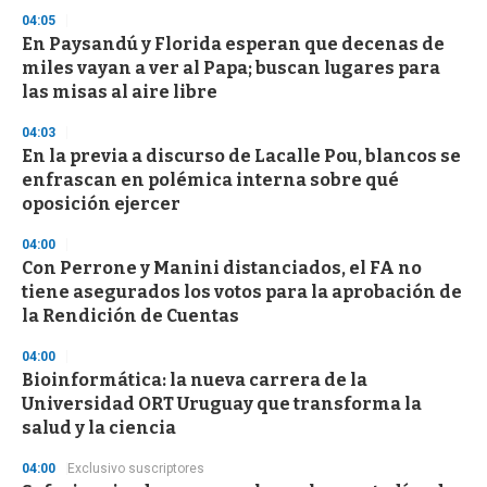
o
04:05
n
d
En Paysandú y Florida esperan que decenas de
s
miles vayan a ver al Papa; buscan lugares para
las misas al aire libre
04:03
En la previa a discurso de Lacalle Pou, blancos se
enfrascan en polémica interna sobre qué
oposición ejercer
04:00
Con Perrone y Manini distanciados, el FA no
tiene asegurados los votos para la aprobación de
la Rendición de Cuentas
04:00
Bioinformática: la nueva carrera de la
Universidad ORT Uruguay que transforma la
salud y la ciencia
04:00
Exclusivo suscriptores