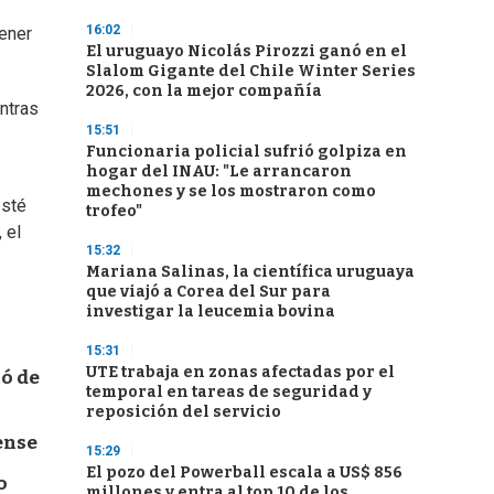
16:02
tener
El uruguayo Nicolás Pirozzi ganó en el
Slalom Gigante del Chile Winter Series
2026, con la mejor compañía
entras
15:51
Funcionaria policial sufrió golpiza en
hogar del INAU: "Le arrancaron
mechones y se los mostraron como
esté
trofeo"
 el
15:32
Mariana Salinas, la científica uruguaya
que viajó a Corea del Sur para
investigar la leucemia bovina
15:31
UTE trabaja en zonas afectadas por el
mó de
temporal en tareas de seguridad y
reposición del servicio
ense
15:29
El pozo del Powerball escala a US$ 856
o
millones y entra al top 10 de los