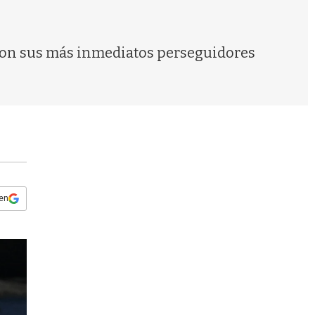
s
q
u
e
 con sus más inmediatos perseguidores
d
a
 en