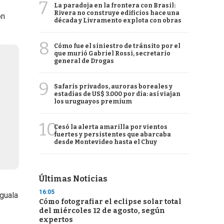
7
La paradoja en la frontera con Brasil:
Rivera no construye edificios hace una
on
década y Livramento explota con obras
8
Cómo fue el siniestro de tránsito por el
que murió Gabriel Rossi, secretario
general de Drogas
9
Safaris privados, auroras boreales y
estadías de US$ 3.000 por día: así viajan
los uruguayos premium
10
Cesó la alerta amarilla por vientos
fuertes y persistentes que abarcaba
desde Montevideo hasta el Chuy
Últimas Noticias
16:05
iguala
Cómo fotografiar el eclipse solar total
del miércoles 12 de agosto, según
expertos