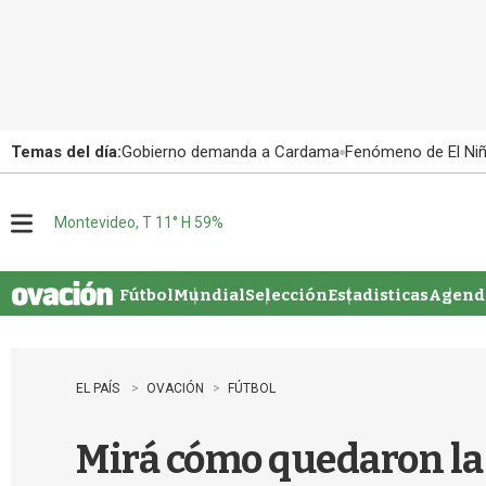
Temas del día:
Gobierno demanda a Cardama
Fenómeno de El Ni
Montevideo, T 11° H 59%
M
e
n
u
Fútbol
Mundial
Selección
Estadisticas
Agenda
EL PAÍS
OVACIÓN
FÚTBOL
Mirá cómo quedaron las