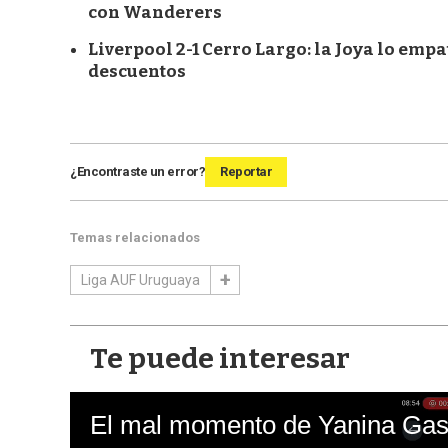
con Wanderers
Liverpool 2-1 Cerro Largo: la Joya lo empa
descuentos
¿Encontraste un error?
Reportar
Temas relacionados
Liga AUF Uruguaya
Te puede interesar