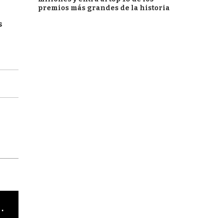
premios más grandes de la historia
s
cha argentino en "Subrayado"