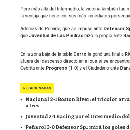
Pero más allá del Intermedio, la victoria también fue
la ventaja que tiene con sus más inmediatos persegui
Además de Peñarol, que se impuso ante
Defensor S
que
Juventud de Las Piedras
hizo lo propio ante
Ra
En la zona baja de la tabla
Cerro
le ganó una final a
Ri
afuera del descenso directo en el que sí se encuentr
Cebrita ante
Progreso
(1-0) y el Ciudadano ante
Dan
RELACIONADAS
Nacional 2-1 Boston River: el tricolor arra
a tres
Juventud 2-1 Racing por el Intermedio: do
Peñarol 3-0 Defensor Sp.: mirá los goles d