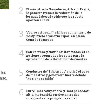
2
El ministro de Ganadería, Alfredo Fratti,
le pone un freno a la reducción de la
jornada laboral y pide que los robots
aporten al BPS
3
"¡Volvé a Adeom!": el filoso comentario de
Yesty Prieto a Valeria Ripoll en plena
Cena de Famosos
4
Con Perrone y Manini distanciados, el FA
no tiene asegurados los votos para la
aprobación de la Rendición de Cuentas
5
Conductor de "Subrayado" criticó el paro
 las
de maestros y generó un fuerte debate:
enso.
"No tiene sentido"
6
Entre "mal compañero" y "mal perdedor",
altísima tensión en vivo entre dos
integrantes de programa radial