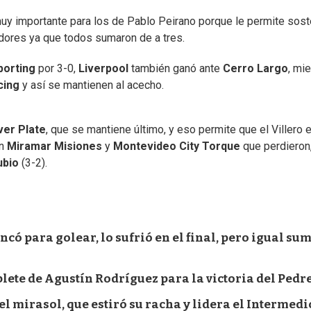
 muy importante para los de Pablo Peirano porque le permite sos
dores ya que todos sumaron de a tres.
porting
por 3-0,
Liverpool
también ganó ante
Cerro Largo
, mi
cing
y así se mantienen al acecho.
ver Plate
, que se mantiene último, y eso permite que el Villero 
an
Miramar Misiones
y
Montevideo City Torque
que perdieron,
ubio
(3-2).
ncó para golear, lo sufrió en el final, pero igual su
blete de Agustín Rodríguez para la victoria del Pedr
el mirasol, que estiró su racha y lidera el Intermedi