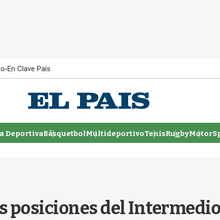
ño
En Clave País
 Deportiva
Básquetbol
Multideportivo
Tenis
Rugby
MotorSp
 posiciones del Intermedio