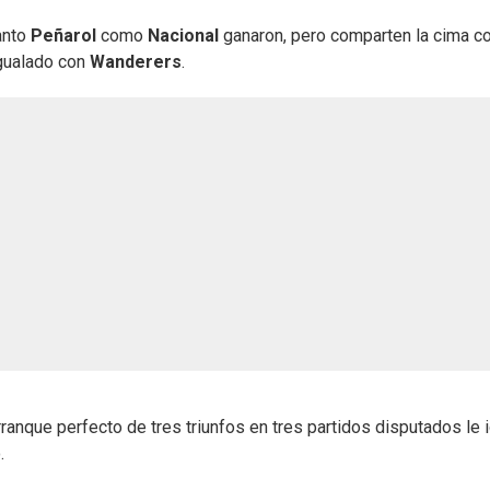
anto
Peñarol
como
Nacional
ganaron, pero comparten la cima c
igualado con
Wanderers
.
rranque perfecto de tres triunfos en tres partidos disputados le 
.