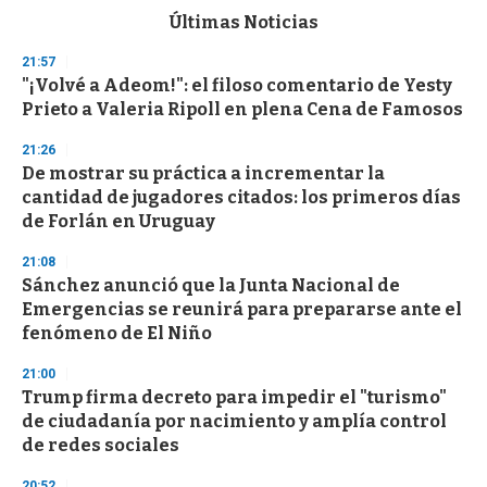
c
Últimas Noticias
o
n
21:57
d
"¡Volvé a Adeom!": el filoso comentario de Yesty
s
o
Prieto a Valeria Ripoll en plena Cena de Famosos
f
3
21:26
3
s
De mostrar su práctica a incrementar la
e
cantidad de jugadores citados: los primeros días
c
de Forlán en Uruguay
o
n
d
21:08
s
Sánchez anunció que la Junta Nacional de
Emergencias se reunirá para prepararse ante el
fenómeno de El Niño
21:00
Trump firma decreto para impedir el "turismo"
de ciudadanía por nacimiento y amplía control
de redes sociales
20:52