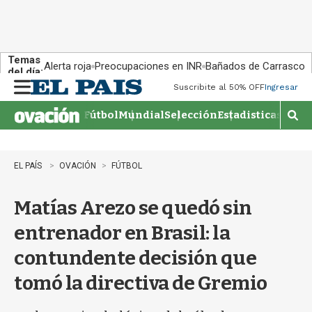
Temas
Alerta roja
Preocupaciones en INR
Bañados de Carrasco
del día:
Suscribite al 50% OFF
Ingresar
M
e
Fútbol
Mundial
Selección
Estadisticas
Agen
n
M
u
o
s
t
EL PAÍS
OVACIÓN
FÚTBOL
r
a
Matías Arezo se quedó sin
r
b
entrenador en Brasil: la
�
s
contundente decisión que
q
u
tomó la directiva de Gremio
e
d