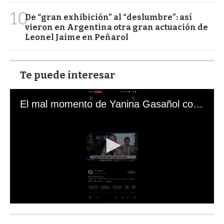
10
De “gran exhibición” al “deslumbre”: así
vieron en Argentina otra gran actuación de
Leonel Jaime en Peñarol
Te puede interesar
El mal momento de Yanina Gasañol con un hincha argentino en "Subrayado"
0
s
e