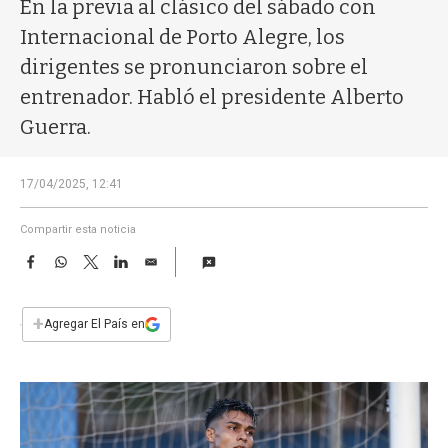
a
En la previa al clásico del sábado con
Internacional de Porto Alegre, los
dirigentes se pronunciaron sobre el
entrenador. Habló el presidente Alberto
Guerra.
17/04/2025, 12:41
Compartir esta noticia
F
W
T
L
E
a
h
w
i
m
c
a
i
n
a
e
t
t
k
i
+
Agregar El País en
b
s
t
e
l
o
A
e
d
o
p
r
I
k
p
n