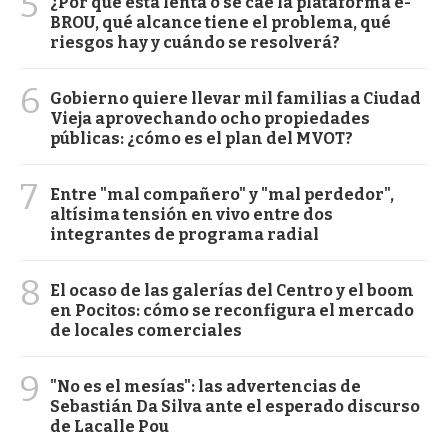
5
¿Por qué está lenta o se cae la plataforma e-
BROU, qué alcance tiene el problema, qué
riesgos hay y cuándo se resolverá?
6
Gobierno quiere llevar mil familias a Ciudad
Vieja aprovechando ocho propiedades
públicas: ¿cómo es el plan del MVOT?
7
Entre "mal compañero" y "mal perdedor",
altísima tensión en vivo entre dos
integrantes de programa radial
8
El ocaso de las galerías del Centro y el boom
en Pocitos: cómo se reconfigura el mercado
de locales comerciales
9
"No es el mesías": las advertencias de
Sebastián Da Silva ante el esperado discurso
de Lacalle Pou