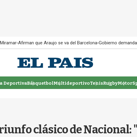
 Miramar
Afirman que Araujo se va del Barcelona
Gobierno demanda
 Deportiva
Básquetbol
Multideportivo
Tenis
Rugby
MotorSp
triunfo clásico de Nacional