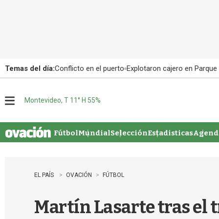
Temas del día:
Conflicto en el puerto
Explotaron cajero en Parque
Montevideo, T 11° H 55%
M
e
n
u
Fútbol
Mundial
Selección
Estadisticas
Agenda
EL PAÍS
OVACIÓN
FÚTBOL
Martín Lasarte tras el 