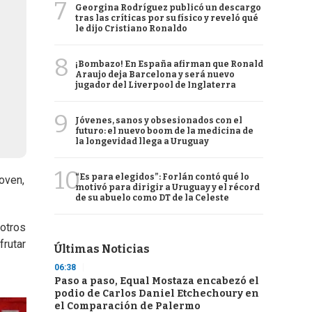
7
Georgina Rodríguez publicó un descargo
tras las críticas por su físico y reveló qué
le dijo Cristiano Ronaldo
8
¡Bombazo! En España afirman que Ronald
Araujo deja Barcelona y será nuevo
jugador del Liverpool de Inglaterra
9
Jóvenes, sanos y obsesionados con el
futuro: el nuevo boom de la medicina de
la longevidad llega a Uruguay
10
“Es para elegidos”: Forlán contó qué lo
oven,
motivó para dirigir a Uruguay y el récord
de su abuelo como DT de la Celeste
sotros
frutar
Últimas Noticias
06:38
Paso a paso, Equal Mostaza encabezó el
podio de Carlos Daniel Etchechoury en
el Comparación de Palermo