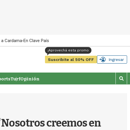
 a Cardama
En Clave País
Suscribite al 50% OFF
Ingresar
orts
Turf
Opinión
M
o
s
t
r
a
r
: "Nosotros creemos en
b
�