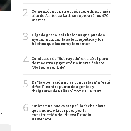
2
Comenzó la construcción del edificio más
alto de América Latina: superará los 470
metros
3
Hígado graso: seis bebidas que pueden
ayudar a cuidar la salud hepática y los
hábitos que las complementan
4
Conductor de "Subrayado" criticó el paro
de maestros y generó un fuerte debate:
"No tiene sentido"
5
De "la operación no se concretará" a "está
difícil": contrapunto de agentes y
y
dirigentes de Peñarol por De La Cruz
6
“Inicia una nueva etapa”: la fecha clave
que anunció Liverpool por la
".
construcción del Nuevo Estadio
Belvedere