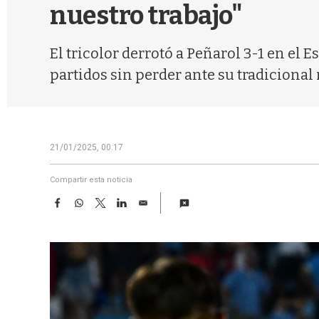
nuestro trabajo"
El tricolor derrotó a Peñarol 3-1 en el E
partidos sin perder ante su tradicional r
21/01/2025, 00:17
Compartir esta noticia
F
W
T
L
E
a
h
w
i
m
c
a
i
n
a
e
t
t
k
i
b
s
t
e
l
o
A
e
d
o
p
r
I
k
p
n