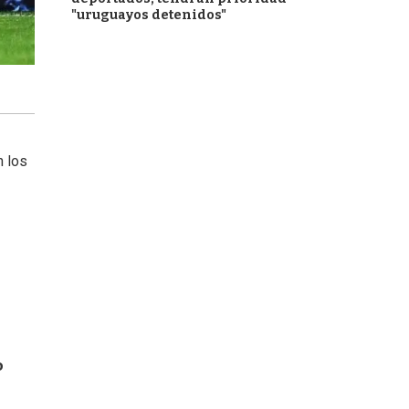
"uruguayos detenidos"
n los
o