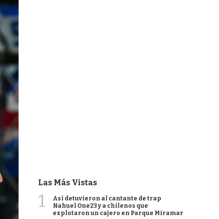
Las Más Vistas
1
Así detuvieron al cantante de trap
Nahuel One23 y a chilenos que
explotaron un cajero en Parque Miramar