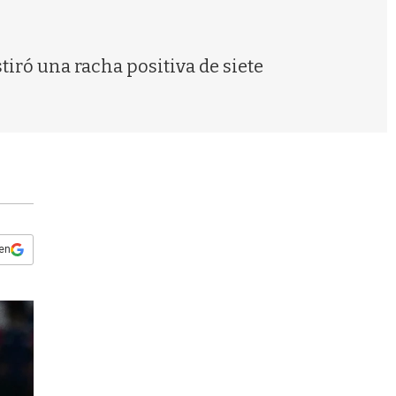
s
q
u
e
stiró una racha positiva de siete
d
a
 en