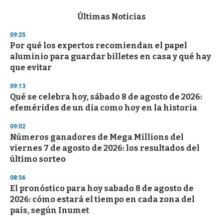
e
c
Últimas Noticias
o
n
09:25
d
Por qué los expertos recomiendan el papel
s
o
aluminio para guardar billetes en casa y qué hay
f
que evitar
3
3
s
09:13
e
Qué se celebra hoy, sábado 8 de agosto de 2026:
c
efemérides de un día como hoy en la historia
o
n
d
09:02
s
Números ganadores de Mega Millions del
viernes 7 de agosto de 2026: los resultados del
último sorteo
08:56
El pronóstico para hoy sabado 8 de agosto de
2026: cómo estará el tiempo en cada zona del
país, según Inumet