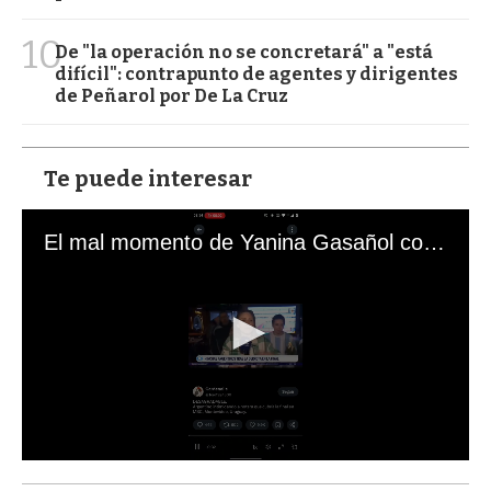
10
De "la operación no se concretará" a "está
difícil": contrapunto de agentes y dirigentes
de Peñarol por De La Cruz
Te puede interesar
El mal momento de Yanina Gasañol con un hincha argentino en "Subrayado"
0
s