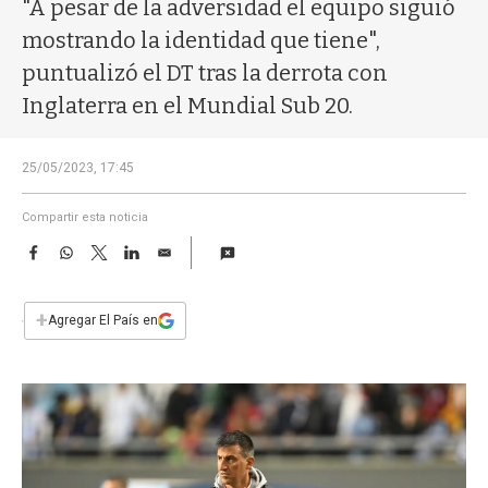
a
"A pesar de la adversidad el equipo siguió
mostrando la identidad que tiene",
puntualizó el DT tras la derrota con
Inglaterra en el Mundial Sub 20.
25/05/2023, 17:45
Compartir esta noticia
F
W
T
L
E
a
h
w
i
m
c
a
i
n
a
e
t
t
k
i
+
Agregar El País en
b
s
t
e
l
o
A
e
d
o
p
r
I
k
p
n