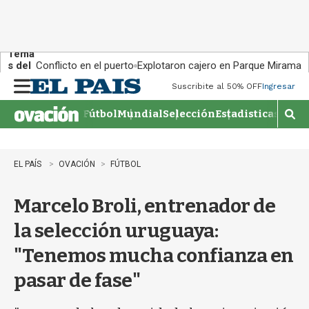
Tema
s del
Conflicto en el puerto
Explotaron cajero en Parque Miramar
día:
Suscribite al 50% OFF
Ingresar
M
e
Fútbol
Mundial
Selección
Estadisticas
Agen
n
M
u
o
s
t
EL PAÍS
OVACIÓN
FÚTBOL
r
a
Marcelo Broli, entrenador de
r
b
la selección uruguaya:
�
s
"Tenemos mucha confianza en
q
u
pasar de fase"
e
d