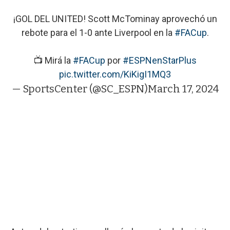
¡GOL DEL UNITED! Scott McTominay aprovechó un
rebote para el 1-0 ante Liverpool en la
#FACup
.
📺 Mirá la
#FACup
por
#ESPNenStarPlus
pic.twitter.com/KiKigI1MQ3
— SportsCenter (@SC_ESPN)
March 17, 2024