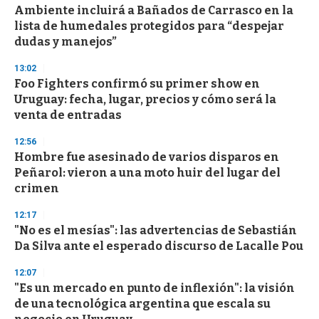
Ambiente incluirá a Bañados de Carrasco en la
s
o
lista de humedales protegidos para “despejar
f
dudas y manejos”
3
3
s
13:02
e
Foo Fighters confirmó su primer show en
c
Uruguay: fecha, lugar, precios y cómo será la
o
n
venta de entradas
d
s
12:56
Hombre fue asesinado de varios disparos en
Peñarol: vieron a una moto huir del lugar del
crimen
12:17
"No es el mesías": las advertencias de Sebastián
Da Silva ante el esperado discurso de Lacalle Pou
12:07
"Es un mercado en punto de inflexión": la visión
de una tecnológica argentina que escala su