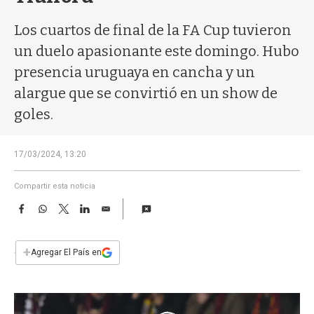
a
Los cuartos de final de la FA Cup tuvieron
un duelo apasionante este domingo. Hubo
presencia uruguaya en cancha y un
alargue que se convirtió en un show de
goles.
17/03/2024, 13:20
Compartir esta noticia
F
W
T
L
E
a
h
w
i
m
c
a
i
n
a
e
t
t
k
i
+
Agregar El País en
b
s
t
e
l
o
A
e
d
o
p
r
I
k
p
n