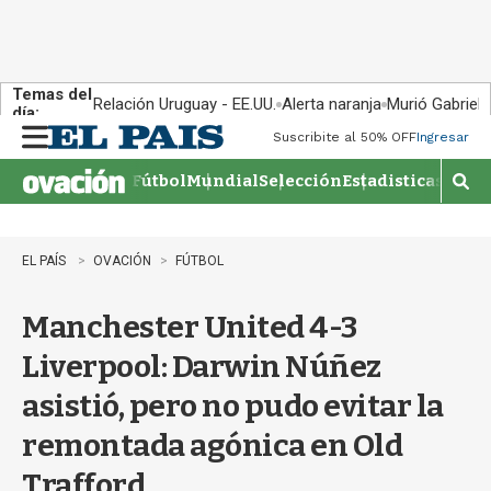
Temas del
Relación Uruguay - EE.UU.
Alerta naranja
Murió Gabriel 
día:
Suscribite al 50% OFF
Ingresar
M
e
Fútbol
Mundial
Selección
Estadisticas
Agen
n
M
u
o
s
t
EL PAÍS
OVACIÓN
FÚTBOL
r
a
Manchester United 4-3
r
b
Liverpool: Darwin Núñez
�
s
asistió, pero no pudo evitar la
q
u
remontada agónica en Old
e
d
Trafford