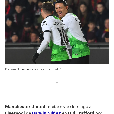
Darwin Núñez festeja su gol.
Foto: AFP.
Manchester United
recibe este domingo al
Liverpool
de
Darwin Núñez
en
Old Trafford
por