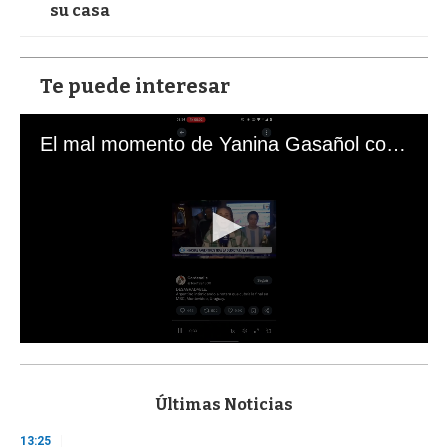
su casa
Te puede interesar
El mal momento de Yanina Gasañol con un hincha argentino en "Subrayado"
0
s
e
c
Últimas Noticias
o
n
13:25
d