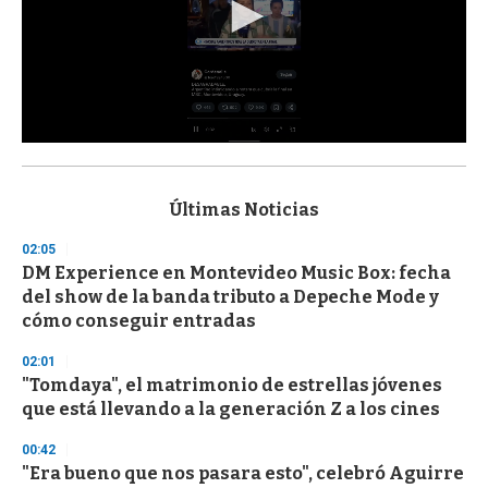
0
s
e
c
Últimas Noticias
o
n
02:05
d
DM Experience en Montevideo Music Box: fecha
s
o
del show de la banda tributo a Depeche Mode y
f
cómo conseguir entradas
3
3
s
02:01
e
"Tomdaya", el matrimonio de estrellas jóvenes
c
que está llevando a la generación Z a los cines
o
n
d
00:42
s
"Era bueno que nos pasara esto", celebró Aguirre