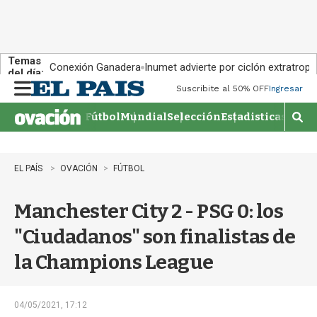
Temas
Conexión Ganadera
Inumet advierte por ciclón extratropi
del día:
Suscribite al 50% OFF
Ingresar
M
e
Fútbol
Mundial
Selección
Estadisticas
Agen
n
M
u
o
s
t
EL PAÍS
OVACIÓN
FÚTBOL
r
a
Manchester City 2 - PSG 0: los
r
b
"Ciudadanos" son finalistas de
�
s
la Champions League
q
u
e
d
04/05/2021, 17:12