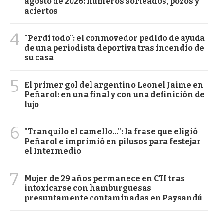
agosto de 2026: números sorteados, pozos y
aciertos
4
"Perdí todo": el conmovedor pedido de ayuda
de una periodista deportiva tras incendio de
su casa
5
El primer gol del argentino Leonel Jaime en
Peñarol: en una final y con una definición de
lujo
6
"Tranquilo el camello...": la frase que eligió
Peñarol e imprimió en pilusos para festejar
el Intermedio
7
Mujer de 29 años permanece en CTI tras
intoxicarse con hamburguesas
presuntamente contaminadas en Paysandú