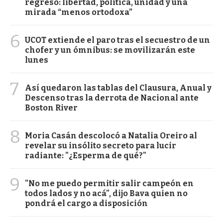
regreso: libertad, política, unidad y una
mirada “menos ortodoxa”
6
UCOT extiende el paro tras el secuestro de un
chofer y un ómnibus: se movilizarán este
lunes
7
Así quedaron las tablas del Clausura, Anual y
Descenso tras la derrota de Nacional ante
Boston River
8
Moria Casán descolocó a Natalia Oreiro al
revelar su insólito secreto para lucir
radiante: "¿Esperma de qué?"
9
"No me puedo permitir salir campeón en
todos lados y no acá", dijo Bava quien no
pondrá el cargo a disposición