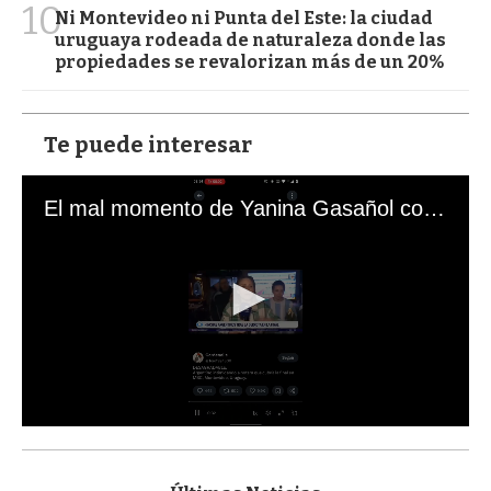
10
Ni Montevideo ni Punta del Este: la ciudad
uruguaya rodeada de naturaleza donde las
propiedades se revalorizan más de un 20%
Te puede interesar
El mal momento de Yanina Gasañol con un hincha argentino en "Subrayado"
0
s
e
c