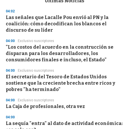
Últimas Noticias
o
n
04:02
d
Las señales que Lacalle Pou envió al PN y la
s
o
coalición: cómo decodifican los blancos el
f
discurso de su líder
3
3
s
04:00
Exclusivo suscriptores
e
"Los costos del acuerdo en la construcción se
c
disparan para los desarrolladores, los
o
n
consumidores finales e incluso, el Estado"
d
s
04:00
Exclusivo suscriptores
El secretario del Tesoro de Estados Unidos
sostiene que la creciente brecha entre ricos y
pobres "ha terminado"
04:00
Exclusivo suscriptores
La Caja de profesionales, otra vez
04:00
La sequía "entra" al dato de actividad económica: