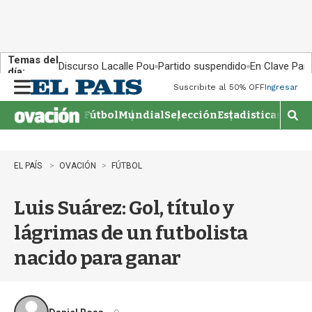
Temas del
Discurso Lacalle Pou
Partido suspendido
En Clave País
día:
Suscribite al 50% OFF
Ingresar
M
e
Fútbol
Mundial
Selección
Estadisticas
Agen
n
M
u
o
s
t
EL PAÍS
OVACIÓN
FÚTBOL
r
a
Luis Suárez: Gol, título y
r
b
lágrimas de un futbolista
�
s
nacido para ganar
q
u
e
d