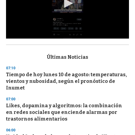
0
s
e
c
Últimas Noticias
o
n
07:10
d
Tiempo de hoy lunes 10 de agosto: temperaturas,
s
o
vientos y nubosidad, según el pronóstico de
f
Inumet
3
3
s
07:00
e
Likes, dopamina y algoritmos: la combinación
c
en redes sociales que enciende alarmas por
o
n
trastornos alimentarios
d
s
06:00