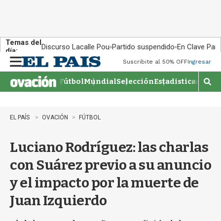
Temas del
Discurso Lacalle Pou
Partido suspendido
En Clave País
día:
Suscribite al 50% OFF
Ingresar
M
e
Fútbol
Mundial
Selección
Estadisticas
Agen
n
M
u
o
s
t
EL PAÍS
OVACIÓN
FÚTBOL
r
a
Luciano Rodríguez: las charlas
r
b
con Suárez previo a su anuncio
�
s
y el impacto por la muerte de
q
u
Juan Izquierdo
e
d