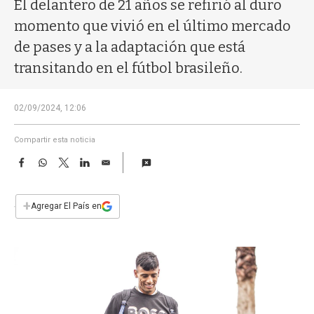
a
El delantero de 21 años se refirió al duro
momento que vivió en el último mercado
de pases y a la adaptación que está
transitando en el fútbol brasileño.
02/09/2024, 12:06
Compartir esta noticia
F
W
T
L
E
a
h
w
i
m
c
a
i
n
a
e
t
t
k
i
+
Agregar El País en
b
s
t
e
l
o
A
e
d
o
p
r
I
k
p
n