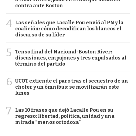
contra ante Boston
4
Las señales que Lacalle Pou envió al PN y la
coalición: cómo decodifican los blancos el
discurso de su líder
5
Tenso final del Nacional-Boston River:
discusiones, empujones y tres expulsados al
término del partido
6
UCOT extiende el paro tras el secuestro de un
chofer y un ómnibus: se movilizarán este
lunes
7
Las 10 frases que dejó Lacalle Pou en su
regreso: libertad, política, unidad y una
mirada “menos ortodoxa”