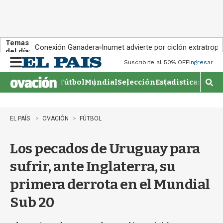
Temas
Conexión Ganadera
Inumet advierte por ciclón extratropi
del día:
Suscribite al 50% OFF
Ingresar
M
e
Fútbol
Mundial
Selección
Estadisticas
Agen
n
M
u
o
s
t
EL PAÍS
OVACIÓN
FÚTBOL
r
a
Los pecados de Uruguay para
r
b
sufrir, ante Inglaterra, su
�
s
primera derrota en el Mundial
q
u
Sub 20
e
d