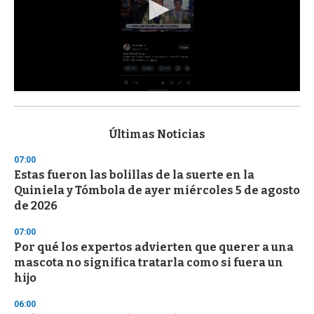
0
s
e
c
Últimas Noticias
o
n
07:00
d
Estas fueron las bolillas de la suerte en la
s
o
Quiniela y Tómbola de ayer miércoles 5 de agosto
f
de 2026
3
3
s
07:00
e
Por qué los expertos advierten que querer a una
c
mascota no significa tratarla como si fuera un
o
n
hijo
d
s
06:00