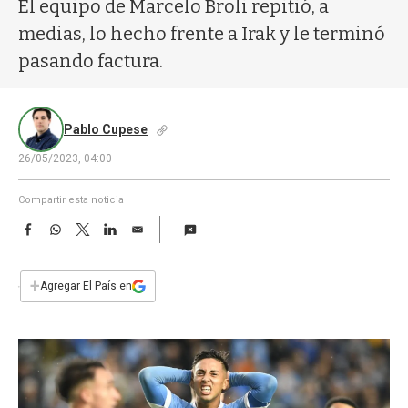
a
El equipo de Marcelo Broli repitió, a
medias, lo hecho frente a Irak y le terminó
pasando factura.
Pablo Cupese
26/05/2023, 04:00
Compartir esta noticia
F
W
T
L
E
a
h
w
i
m
c
a
i
n
a
e
t
t
k
i
+
Agregar El País en
b
s
t
e
l
o
A
e
d
o
p
r
I
k
p
n