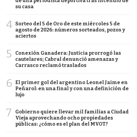
de una periodista deportiva tras incendio de
su casa
4
Sorteo del 5 de Oro de este miércoles 5 de
agosto de 2026: números sorteados, pozos y
aciertos
5
Conexión Ganadera: Justicia prorrogó las
cautelares; Cabral denunció amenazas y
Carrasco reclamó traslados
6
El primer gol del argentino Leonel Jaime en
Peñarol: en una final y con una definición de
lujo
7
Gobierno quiere llevar mil familias a Ciudad
Vieja aprovechando ocho propiedades
públicas: ¿cómo es el plan del MVOT?