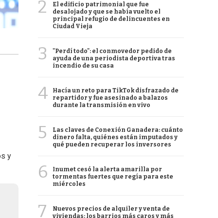
2
El edificio patrimonial que fue
desalojado y que se había vuelto el
principal refugio de delincuentes en
Ciudad Vieja
3
"Perdí todo": el conmovedor pedido de
ayuda de una periodista deportiva tras
incendio de su casa
4
Hacía un reto para TikTok disfrazado de
repartidor y fue asesinado a balazos
durante la transmisión en vivo
5
Las claves de Conexión Ganadera: cuánto
dinero falta, quiénes están imputados y
qué pueden recuperar los inversores
os y
6
Inumet cesó la alerta amarilla por
tormentas fuertes que regía para este
miércoles
7
Nuevos precios de alquiler y venta de
viviendas: los barrios más caros y más