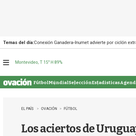
Temas del día:
Conexión Ganadera
Inumet advierte por ciclón extr
Montevideo, T 15° H 89%
M
e
n
u
Fútbol
Mundial
Selección
Estadisticas
Agenda
EL PAÍS
OVACIÓN
FÚTBOL
Los aciertos de Uruguay