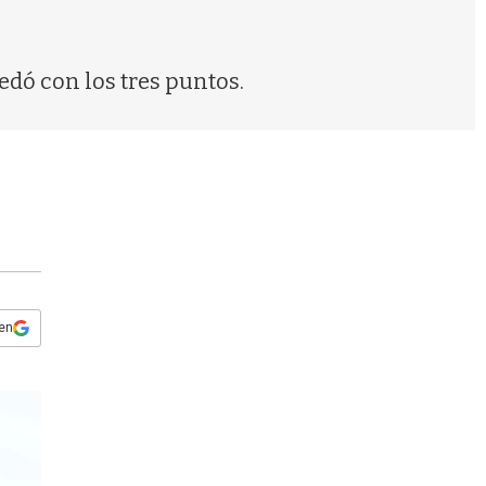
s
q
u
e
edó con los tres puntos.
d
a
 en