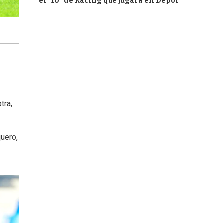
el "10" de Racing que jugará en Depor
tra,
quero,