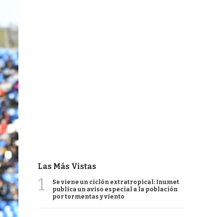
Las Más Vistas
1
Se viene un ciclón extratropical: Inumet
publica un aviso especial a la población
por tormentas y viento