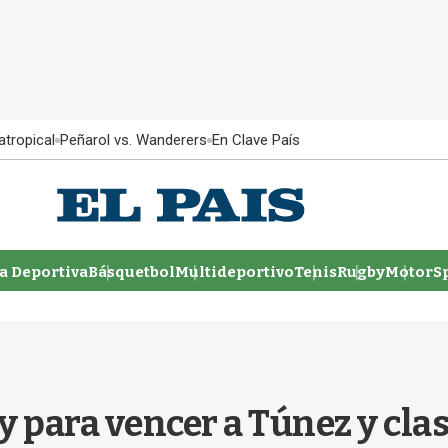
atropical
Peñarol vs. Wanderers
En Clave País
 Deportiva
Básquetbol
Multideportivo
Tenis
Rugby
MotorSp
 para vencer a Túnez y clasi