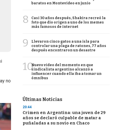
baratos en Montevideo en junio
8
Casi 30 años después, Shakira recreó la
foto que dio origen a uno de los memes
más famosos de internet
9
Llevaron cinco gatos a una isla para
controlar una plaga de ratones, 77 años
después encontraron un desastre
si
10
Nuevo video del momento en que
sindicalista argentino alcanzó a
influencer cuando ella iba a tomar un
ómnibus
uay no
Últimas Noticias
20:44
Crimen en Argentina: una joven de 29
años se declaró culpable de matar a
puñaladas a su novio en Chaco