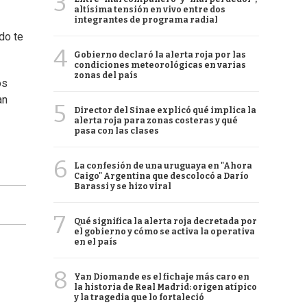
3
altísima tensión en vivo entre dos
integrantes de programa radial
do te
4
Gobierno declaró la alerta roja por las
condiciones meteorológicas en varias
zonas del país
os
an
5
Director del Sinae explicó qué implica la
alerta roja para zonas costeras y qué
pasa con las clases
6
La confesión de una uruguaya en "Ahora
Caigo" Argentina que descolocó a Darío
Barassi y se hizo viral
7
Qué significa la alerta roja decretada por
el gobierno y cómo se activa la operativa
en el país
8
Yan Diomande es el fichaje más caro en
la historia de Real Madrid: origen atípico
y la tragedia que lo fortaleció