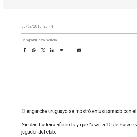
05/02/2015, 20:14
Compartir esta noticia
F
W
T
L
E
a
h
w
i
m
c
a
i
n
a
e
t
t
k
i
b
s
t
e
l
o
A
e
d
o
p
r
I
k
p
n
El enganche uruguayo se mostró entusiasmado con el 
Nicolás Lodeiro afirmó hoy que "usar la 10 de Boca es
jugador del club.