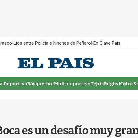
rrasco
Líos entre Policía e hinchas de Peñarol
En Clave País
 Deportiva
Básquetbol
Multideportivo
Tenis
Rugby
MotorSp
 Boca es un desafío muy gra