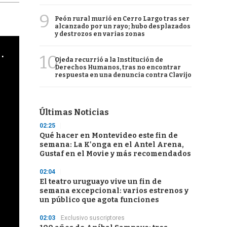
9
Peón rural murió en Cerro Largo tras ser
alcanzado por un rayo; hubo desplazados
y destrozos en varias zonas
cha argentino en "Subrayado"
10
Ojeda recurrió a la Institución de
Derechos Humanos, tras no encontrar
respuesta en una denuncia contra Clavijo
Últimas Noticias
02:25
Qué hacer en Montevideo este fin de
semana: La K'onga en el Antel Arena,
Gustaf en el Movie y más recomendados
02:04
El teatro uruguayo vive un fin de
semana excepcional: varios estrenos y
un público que agota funciones
02:03
Exclusivo suscriptores