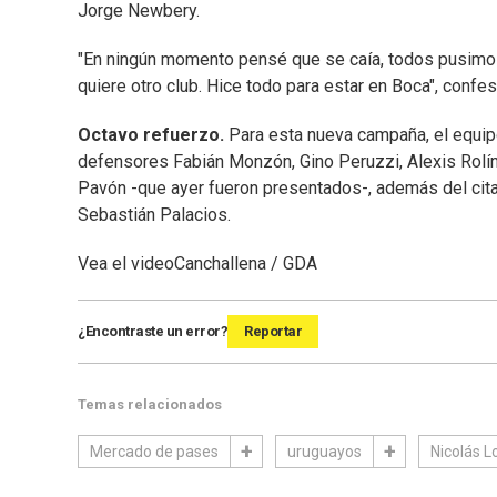
Jorge Newbery.
"En ningún momento pensé que se caía, todos pusimos
quiere otro club. Hice todo para estar en Boca", confes
Octavo refuerzo.
Para esta nueva campaña, el equipo 
defensores Fabián Monzón, Gino Peruzzi, Alexis Rolín
Pavón -que ayer fueron presentados-, además del cit
Sebastián Palacios.
Vea el video
Canchallena / GDA
¿Encontraste un error?
Reportar
Temas relacionados
Mercado de pases
uruguayos
Nicolás L