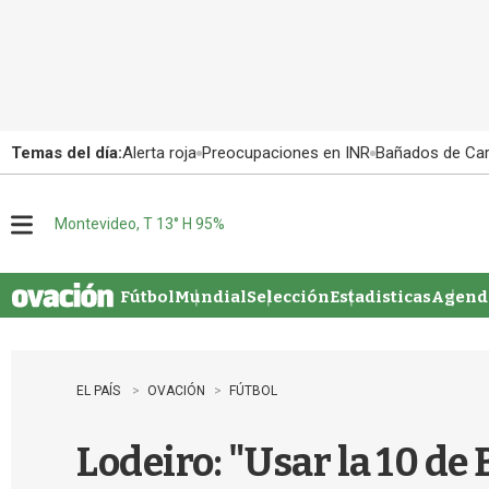
Temas del día:
Alerta roja
Preocupaciones en INR
Bañados de Ca
Montevideo, T 13° H 95%
M
e
n
u
Fútbol
Mundial
Selección
Estadisticas
Agenda
EL PAÍS
OVACIÓN
FÚTBOL
Lodeiro: "Usar la 10 de