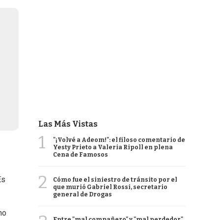
Las Más Vistas
1
"¡Volvé a Adeom!": el filoso comentario de
Yesty Prieto a Valeria Ripoll en plena
Cena de Famosos
2
Es
Cómo fue el siniestro de tránsito por el
que murió Gabriel Rossi, secretario
general de Drogas
no
Entre "mal compañero" y "mal perdedor",