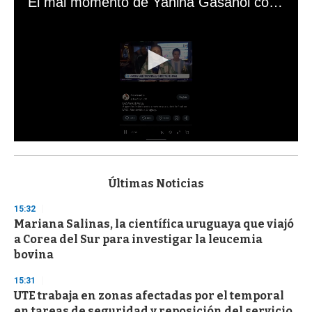
El mal momento de Yanina Gasañol con un hincha argentino en "Subrayado"
0
s
e
c
Últimas Noticias
o
n
15:32
d
Mariana Salinas, la científica uruguaya que viajó
s
o
a Corea del Sur para investigar la leucemia
f
bovina
3
3
s
15:31
e
UTE trabaja en zonas afectadas por el temporal
c
en tareas de seguridad y reposición del servicio