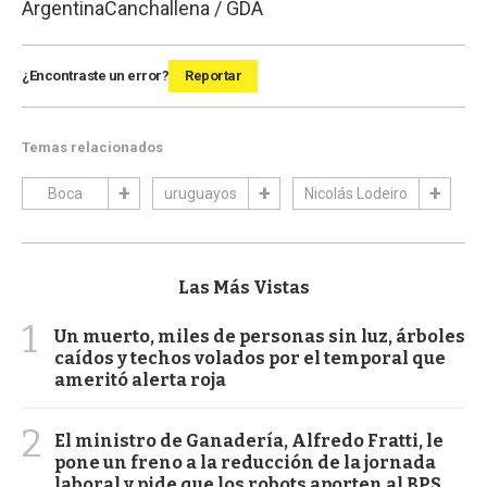
Argentina
Canchallena / GDA
¿Encontraste un error?
Reportar
Temas relacionados
Boca
uruguayos
Nicolás Lodeiro
Las Más Vistas
1
Un muerto, miles de personas sin luz, árboles
caídos y techos volados por el temporal que
ameritó alerta roja
2
El ministro de Ganadería, Alfredo Fratti, le
pone un freno a la reducción de la jornada
laboral y pide que los robots aporten al BPS