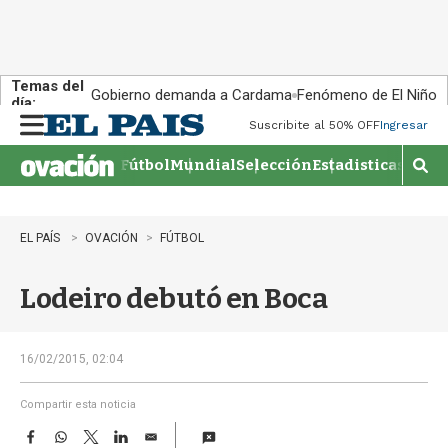
Temas del
Gobierno demanda a Cardama
Fenómeno de El Niño
día:
Suscribite al 50% OFF
Ingresar
M
e
Fútbol
Mundial
Selección
Estadisticas
Agen
n
M
u
o
s
t
EL PAÍS
OVACIÓN
FÚTBOL
r
a
Lodeiro debutó en Boca
r
b
�
s
16/02/2015, 02:04
q
u
Compartir esta noticia
e
F
W
T
L
E
d