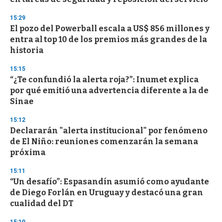
o
n
d
15:29
s
El pozo del Powerball escala a US$ 856 millones y
entra al top 10 de los premios más grandes de la
historia
15:15
“¿Te confundió la alerta roja?”: Inumet explica
por qué emitió una advertencia diferente a la de
Sinae
15:12
Declararán "alerta institucional" por fenómeno
de El Niño: reuniones comenzarán la semana
próxima
15:11
“Un desafío”: Espasandín asumió como ayudante
de Diego Forlán en Uruguay y destacó una gran
cualidad del DT