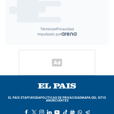
EL PAÍS STAFF
AYUDA
POLÍTICAS DE PRIVACIDAD
MAPA DEL SITIO
ANUNCIANTES
f
t
i
l
y
t
g
w
t