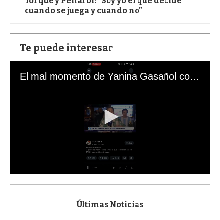
Torque y Peñarol: “Soy yo el que decide
cuando se juega y cuando no”
Te puede interesar
El mal momento de Yanina Gasañol con un hincha argentino en "Subrayado"
0
s
e
c
Últimas Noticias
o
n