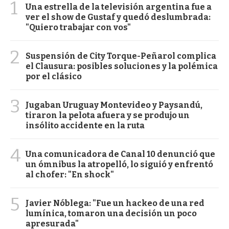
1
Una estrella de la televisión argentina fue a
ver el show de Gustaf y quedó deslumbrada:
"Quiero trabajar con vos"
2
Suspensión de City Torque-Peñarol complica
el Clausura: posibles soluciones y la polémica
por el clásico
3
Jugaban Uruguay Montevideo y Paysandú,
tiraron la pelota afuera y se produjo un
insólito accidente en la ruta
4
Una comunicadora de Canal 10 denunció que
un ómnibus la atropelló, lo siguió y enfrentó
al chofer: "En shock"
5
Javier Nóblega: "Fue un hackeo de una red
lumínica, tomaron una decisión un poco
apresurada"