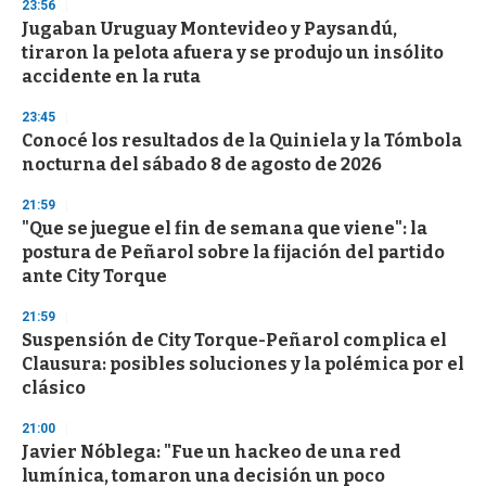
23:56
d
Jugaban Uruguay Montevideo y Paysandú,
s
o
tiraron la pelota afuera y se produjo un insólito
f
accidente en la ruta
3
3
s
23:45
e
Conocé los resultados de la Quiniela y la Tómbola
c
nocturna del sábado 8 de agosto de 2026
o
n
d
21:59
s
"Que se juegue el fin de semana que viene": la
postura de Peñarol sobre la fijación del partido
ante City Torque
21:59
Suspensión de City Torque-Peñarol complica el
Clausura: posibles soluciones y la polémica por el
clásico
21:00
Javier Nóblega: "Fue un hackeo de una red
lumínica, tomaron una decisión un poco