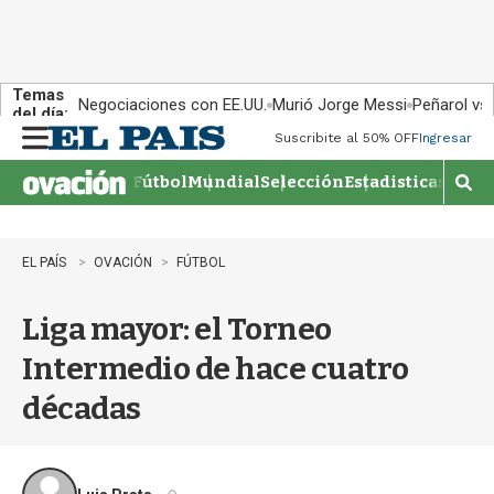
Temas
Negociaciones con EE.UU.
Murió Jorge Messi
Peñarol vs
del día:
Suscribite al 50% OFF
Ingresar
M
e
Fútbol
Mundial
Selección
Estadisticas
Agen
n
M
u
o
s
t
EL PAÍS
OVACIÓN
FÚTBOL
r
a
Liga mayor: el Torneo
r
b
Intermedio de hace cuatro
�
s
décadas
q
u
e
d