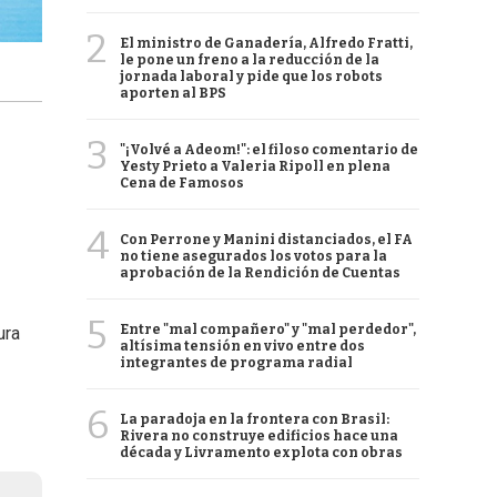
2
El ministro de Ganadería, Alfredo Fratti,
le pone un freno a la reducción de la
jornada laboral y pide que los robots
aporten al BPS
3
"¡Volvé a Adeom!": el filoso comentario de
Yesty Prieto a Valeria Ripoll en plena
Cena de Famosos
4
Con Perrone y Manini distanciados, el FA
no tiene asegurados los votos para la
aprobación de la Rendición de Cuentas
5
Entre "mal compañero" y "mal perdedor",
ura
altísima tensión en vivo entre dos
integrantes de programa radial
6
La paradoja en la frontera con Brasil:
Rivera no construye edificios hace una
década y Livramento explota con obras