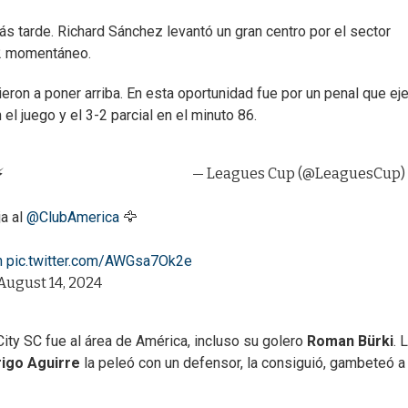
s tarde. Richard Sánchez levantó un gran centro por el sector
-2 momentáneo.
ieron a poner arriba. En esta oportunidad fue por un penal que ej
l juego y el 3-2 parcial en el minuto 86.
️
— Leagues Cup (@LeaguesCup)
ja al
@ClubAmerica
🦅
h
pic.twitter.com/AWGsa7Ok2e
August 14, 2024
 City SC fue al área de América, incluso su golero
Roman Bürki
. 
igo Aguirre
la peleó con un defensor, la consiguió, gambeteó a