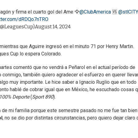
agón y firma el cuarto gol del Ame 🦅
@ClubAmerica
🆚
@stlCIT
itter.com/dRDQo7nTRO
 (@LeaguesCup)
August 14, 2024
mientras que Aguirre ingresó en el minuto 71 por Henry Martin.
agues Cup lo espera Colorado.
artes comentó que no vendrá a Peñarol en el actual período de
 conmigo, también quiero agradecer el esfuerzo en querer lleva
 algo muy importante. Le hice saber a Ignacio Ruglio que en todo
ento hablé de cobrar igual que en México, he escuchado cosas 
100% Deporte
(
Sport 890
).
a de mi familia porque este semestre pasado no me fue tan bien
l
, no se dio por distintas circunstancias, pero quiero dejar claro