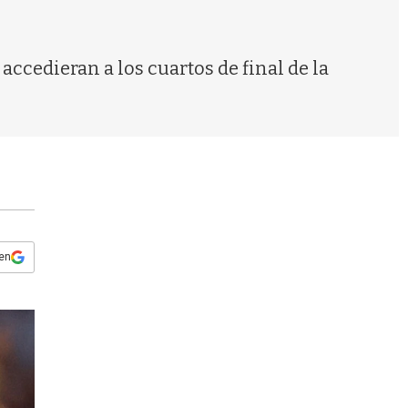
s
q
u
e
accedieran a los cuartos de final de la
d
a
 en