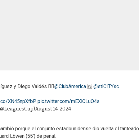
íguez y Diego Valdés 😮‍💨
@ClubAmerica
🆚
@stlCITYsc
/t.co/XN45npXfbP
pic.twitter.com/mEXlCLuO4s
 (@LeaguesCup)
August 14, 2024
cambió porque el conjunto estadounidense dio vuelta el tanteador
duard Löwen (55') de penal.