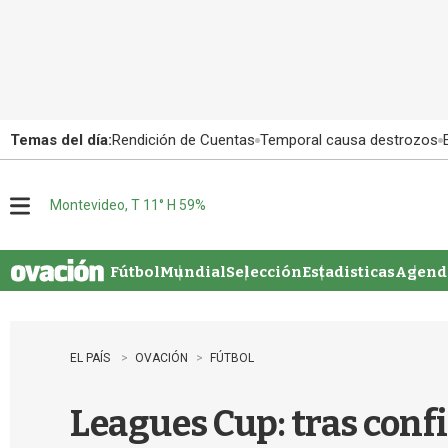
Temas del día:
Rendición de Cuentas
Temporal causa destrozos
Montevideo, T 11° H 59%
M
e
n
u
Fútbol
Mundial
Selección
Estadisticas
Agenda
EL PAÍS
OVACIÓN
FÚTBOL
Leagues Cup: tras conf