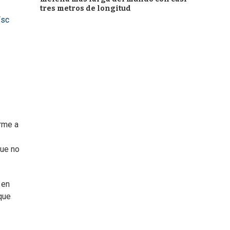
tres metros de longitud
Ysc
rme a
que no
 en
 que