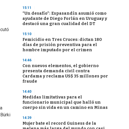
15:11
“Un desafío”: Espasandín asumió como
ayudante de Diego Forlán en Uruguay y
destacó una gran cualidad del DT
ecutó
15:10
Femicidio en Tres Cruces: dictan 180
días de prisión preventiva para el
hombre imputado por el crimen
14:46
Con nuevos elementos, el gobierno
presenta demanda civil contra
Cardama y reclama US$ 35 millones por
fraude
14:40
Medidas limitativas para el
funcionario municipal que halló un
cuerpo sin vida en un camino en Minas
La
 Bürki
14:39
Mujer bate el record Guiness de la
melena más larga del mundo con casi