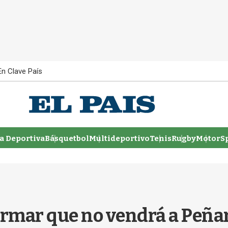
En Clave País
 Deportiva
Básquetbol
Multideportivo
Tenis
Rugby
MotorSp
irmar que no vendrá a Peña