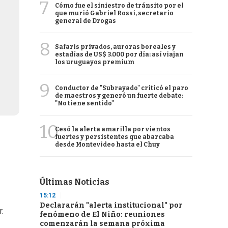
7
Cómo fue el siniestro de tránsito por el
que murió Gabriel Rossi, secretario
general de Drogas
8
Safaris privados, auroras boreales y
estadías de US$ 3.000 por día: así viajan
los uruguayos premium
9
Conductor de "Subrayado" criticó el paro
de maestros y generó un fuerte debate:
"No tiene sentido"
10
Cesó la alerta amarilla por vientos
fuertes y persistentes que abarcaba
desde Montevideo hasta el Chuy
Últimas Noticias
15:12
Declararán "alerta institucional" por
.
fenómeno de El Niño: reuniones
comenzarán la semana próxima