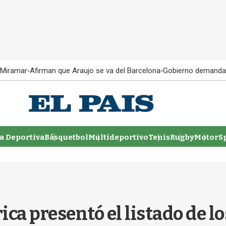
 Miramar
Afirman que Araujo se va del Barcelona
Gobierno demanda
 Deportiva
Básquetbol
Multideportivo
Tenis
Rugby
MotorSp
ca presentó el listado de los