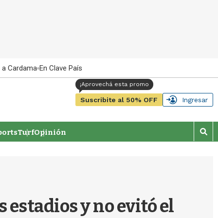
 a Cardama
En Clave País
Suscribite al 50% OFF
Ingresar
orts
Turf
Opinión
M
o
s
t
r
a
r
 estadios y no evitó el
b
�