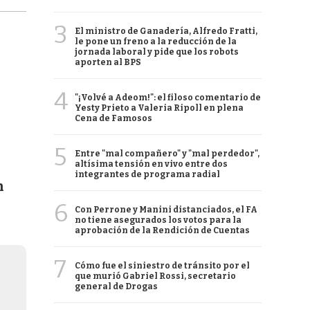
3
El ministro de Ganadería, Alfredo Fratti,
le pone un freno a la reducción de la
jornada laboral y pide que los robots
aporten al BPS
4
"¡Volvé a Adeom!": el filoso comentario de
Yesty Prieto a Valeria Ripoll en plena
Cena de Famosos
5
Entre "mal compañero" y "mal perdedor",
altísima tensión en vivo entre dos
integrantes de programa radial
n
6
Con Perrone y Manini distanciados, el FA
no tiene asegurados los votos para la
aprobación de la Rendición de Cuentas
7
Cómo fue el siniestro de tránsito por el
que murió Gabriel Rossi, secretario
general de Drogas