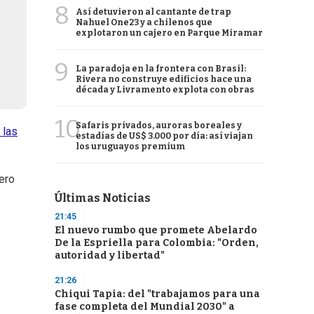
8
Así detuvieron al cantante de trap
Nahuel One23 y a chilenos que
explotaron un cajero en Parque Miramar
9
La paradoja en la frontera con Brasil:
Rivera no construye edificios hace una
década y Livramento explota con obras
10
Safaris privados, auroras boreales y
 las
estadías de US$ 3.000 por día: así viajan
los uruguayos premium
ero
Últimas Noticias
21:45
El nuevo rumbo que promete Abelardo
De la Espriella para Colombia: "Orden,
autoridad y libertad"
21:26
Chiqui Tapia: del "trabajamos para una
fase completa del Mundial 2030" a