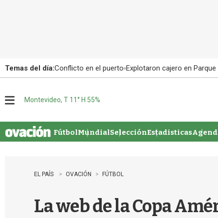
Temas del día:
Conflicto en el puerto
Explotaron cajero en Parque
Montevideo, T 11° H 55%
M
e
n
u
Fútbol
Mundial
Selección
Estadisticas
Agenda
EL PAÍS
OVACIÓN
FÚTBOL
La web de la Copa Améri