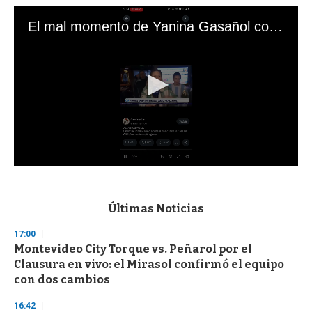
El mal momento de Yanina Gasañol con un hincha argentino en "Subrayado"
0
s
e
c
Últimas Noticias
o
n
17:00
d
Montevideo City Torque vs. Peñarol por el
s
o
Clausura en vivo: el Mirasol confirmó el equipo
f
con dos cambios
3
3
s
16:42