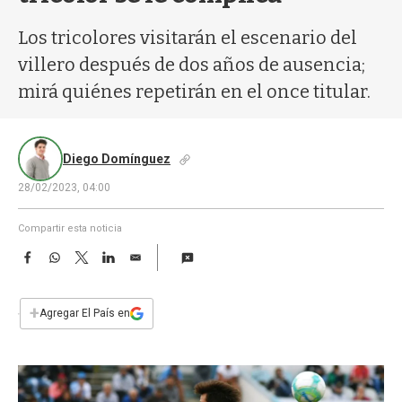
a
Los tricolores visitarán el escenario del
villero después de dos años de ausencia;
mirá quiénes repetirán en el once titular.
Diego Domínguez
28/02/2023, 04:00
Compartir esta noticia
F
W
T
L
E
a
h
w
i
m
c
a
i
n
a
e
t
t
k
i
+
Agregar El País en
b
s
t
e
l
o
A
e
d
o
p
r
I
k
p
n