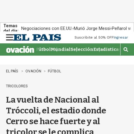
Temas
Negociaciones con EE.UU.
Murió Jorge Messi
Peñarol vs
del día:
Suscribite al 50% OFF
Ingresar
M
e
Fútbol
Mundial
Selección
Estadisticas
Agen
n
M
u
o
s
t
EL PAÍS
OVACIÓN
FÚTBOL
r
a
TRICOLORES
r
b
La vuelta de Nacional al
�
s
Tróccoli, el estadio donde
q
u
Cerro se hace fuerte y al
e
d
tricolor se le complica