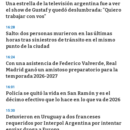
e
Una estrella de la televisión argentina fue a ver
c
el show de Gustaf y quedó deslumbrada: "Quiero
o
n
trabajar con vos"
d
s
16:28
Salto: dos personas murieron en las últimas
horas tras siniestros de tránsito en el mismo
punto de la ciudad
16:24
Con una asistencia de Federico Valverde, Real
Madrid ganó un amistoso preparatorio para la
temporada 2026-2027
16:01
Policía se quitó la vida en San Ramón y es el
décimo efectivo que lo hace en lo que va de 2026
15:30
Detuvieron en Uruguay a dos franceses
requeridos por Interpol Argentina por intentar
enviar droga a Europa