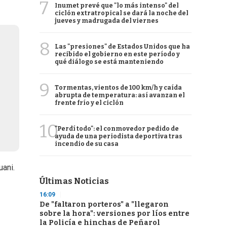
7
Inumet prevé que "lo más intenso" del
ciclón extratropical se dará la noche del
jueves y madrugada del viernes
8
Las "presiones" de Estados Unidos que ha
recibido el gobierno en este período y
qué diálogo se está manteniendo
9
Tormentas, vientos de 100 km/h y caída
abrupta de temperatura: así avanzan el
frente frío y el ciclón
10
"Perdí todo": el conmovedor pedido de
ayuda de una periodista deportiva tras
incendio de su casa
uani.
Últimas Noticias
16:09
De "faltaron porteros" a "llegaron
sobre la hora": versiones por líos entre
la Policía e hinchas de Peñarol