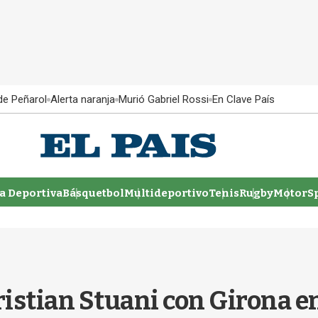
 de Peñarol
Alerta naranja
Murió Gabriel Rossi
En Clave País
 Deportiva
Básquetbol
Multideportivo
Tenis
Rugby
MotorSp
ristian Stuani con Girona 