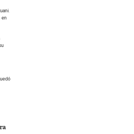
uani.
n en
a
su
quedó
ra