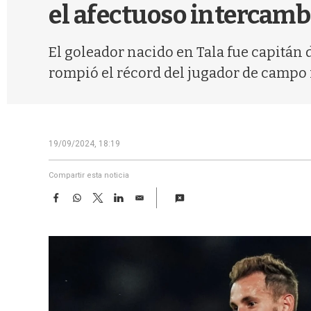
el afectuoso intercamb
El goleador nacido en Tala fue capitán 
rompió el récord del jugador de campo 
19/09/2024, 18:19
Compartir esta noticia
F
W
T
L
E
a
h
w
i
m
c
a
i
n
a
e
t
t
k
i
b
s
t
e
l
o
A
e
d
o
p
r
I
k
p
n