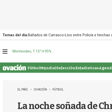
Temas del día:
Bañados de Carrasco
Líos entre Policía e hinchas
Montevideo, T 15° H 95%
M
e
n
u
Fútbol
Mundial
Selección
Estadisticas
Agenda
EL PAÍS
OVACIÓN
FÚTBOL
La noche soñada de Ch