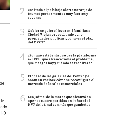
2
Casi todo el país bajo alerta naranja de
Inumet por tormentas muy fuertes y
severas
3
Gobierno quiere llevar mil familias a
Ciudad Vieja aprovechando ocho
propiedades públicas: ¿cómo es el plan
del MVOT?
4
¿Por qué está lenta o se cae la plataforma
e-BROU, qué alcance tiene el problema,
qué riesgos hay y cuándo se resolverá?
5
El ocaso de las galerías del Centro y el
boom en Pocitos: cómo se reconfigura el
del
mercado de locales comerciales
6
Leo Jaime: de la marca que alcanzó en
 de
apenas cuatro partidos en Peñarol al
MVP de la final con más que gambetas
rando
 1-0