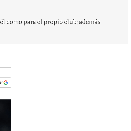
s
q
u
e
 él como para el propio club; además
d
a
 en