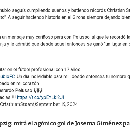
nubio seguís cumpliendo sueños y batiendo récords Christian St
o". A seguir haciendo historia en el Girona siempre dejando bie
n un mensaje muy cariñoso para con Pelusso, al que le recordó l
anja y le admitió que desde aquel entonces se ganó "un lugar en 
tar en el fútbol profesional con 17 años
ubioFC
. Un día inolvidable para mi , desde entonces tu nombre 
bado en mi corazón
erardo Pelusso 🙌🙌
cias !!!
https://t.co/ypEYLkl2JI
@CristhianStuani)
September 19, 2024
ipzig: mirá el agónico gol de Josema Giménez pa