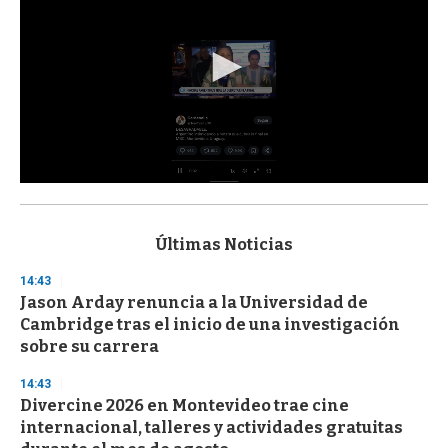
0
s
e
c
Últimas Noticias
o
n
14:43
d
Jason Arday renuncia a la Universidad de
s
o
Cambridge tras el inicio de una investigación
f
sobre su carrera
3
3
s
14:43
e
Divercine 2026 en Montevideo trae cine
c
internacional, talleres y actividades gratuitas
o
n