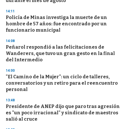
durante el mes de agosto
d
s
14:11
Policía de Minas investiga la muerte de un
hombre de 57 años: fue encontrado por un
funcionario municipal
14:08
Peñarol respondió a las felicitaciones de
Wanderers, que tuvo un gran gesto en la final
del Intermedio
14:00
"El Camino de la Mujer": un ciclo de talleres,
conversatorios y un retiro para el reencuentro
personal
13:48
Presidente de ANEP dijo que paro tras agresión
es "un poco irracional" y sindicato de maestros
salió al cruce