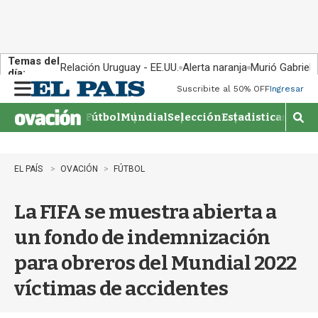
Temas del
Relación Uruguay - EE.UU.
Alerta naranja
Murió Gabriel 
día:
Suscribite al 50% OFF
Ingresar
M
e
Fútbol
Mundial
Selección
Estadisticas
Agen
n
M
u
o
s
t
EL PAÍS
OVACIÓN
FÚTBOL
r
a
La FIFA se muestra abierta a
r
b
un fondo de indemnización
�
s
para obreros del Mundial 2022
q
u
víctimas de accidentes
e
d