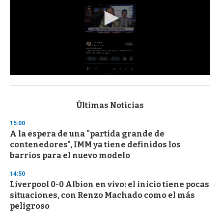
0
s
e
c
Últimas Noticias
o
n
15:00
d
A la espera de una "partida grande de
s
o
contenedores", IMM ya tiene definidos los
f
barrios para el nuevo modelo
3
3
s
14:50
e
Liverpool 0-0 Albion en vivo: el inicio tiene pocas
c
situaciones, con Renzo Machado como el más
o
n
peligroso
d
s