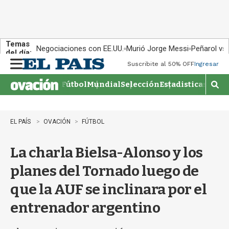
Temas
Negociaciones con EE.UU.
Murió Jorge Messi
Peñarol vs
del día:
Suscribite al 50% OFF
Ingresar
M
e
Fútbol
Mundial
Selección
Estadisticas
Agen
n
M
u
o
s
t
EL PAÍS
OVACIÓN
FÚTBOL
r
a
La charla Bielsa-Alonso y los
r
b
planes del Tornado luego de
�
s
que la AUF se inclinara por el
q
u
entrenador argentino
e
d