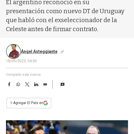
a
El argentino reconoció en su
presentación como nuevo DT de Uruguay
que habló con el exseleccionador de la
Celeste antes de firmar contrato.
Ángel Asteggiante
18/05/2023, 04:00
Compartir esta noticia
F
W
T
L
E
a
h
w
i
m
c
a
i
n
a
e
t
t
k
i
+
Agregar El País en
b
s
t
e
l
o
A
e
d
o
p
r
I
k
p
n