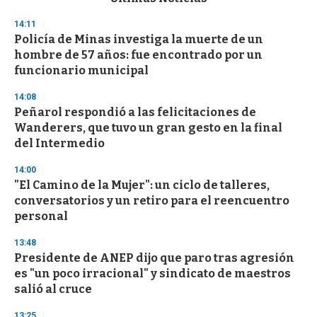
o
n
14:11
d
Policía de Minas investiga la muerte de un
s
o
hombre de 57 años: fue encontrado por un
f
funcionario municipal
3
3
s
14:08
e
Peñarol respondió a las felicitaciones de
c
Wanderers, que tuvo un gran gesto en la final
o
n
del Intermedio
d
s
14:00
"El Camino de la Mujer": un ciclo de talleres,
conversatorios y un retiro para el reencuentro
personal
13:48
Presidente de ANEP dijo que paro tras agresión
es "un poco irracional" y sindicato de maestros
salió al cruce
13:25