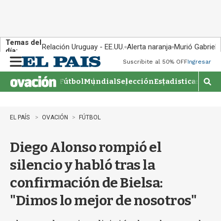
Temas del
Relación Uruguay - EE.UU.
Alerta naranja
Murió Gabriel 
día:
Suscribite al 50% OFF
Ingresar
M
e
Fútbol
Mundial
Selección
Estadisticas
Agen
n
M
u
o
s
t
EL PAÍS
OVACIÓN
FÚTBOL
r
a
Diego Alonso rompió el
r
b
silencio y habló tras la
�
s
confirmación de Bielsa:
q
u
"Dimos lo mejor de nosotros"
e
d