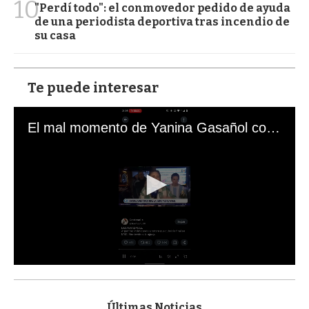
10
"Perdí todo": el conmovedor pedido de ayuda
de una periodista deportiva tras incendio de
su casa
Te puede interesar
El mal momento de Yanina Gasañol con un hincha argentino en "Subrayado"
0
s
e
c
Últimas Noticias