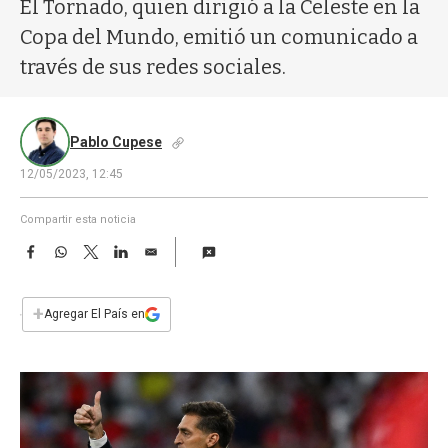
a
El Tornado, quien dirigió a la Celeste en la
Copa del Mundo, emitió un comunicado a
través de sus redes sociales.
Pablo Cupese
12/05/2023, 12:45
Compartir esta noticia
F
W
T
L
E
a
h
w
i
m
c
a
i
n
a
e
t
t
k
i
+
Agregar El País en
b
s
t
e
l
o
A
e
d
o
p
r
I
k
p
n