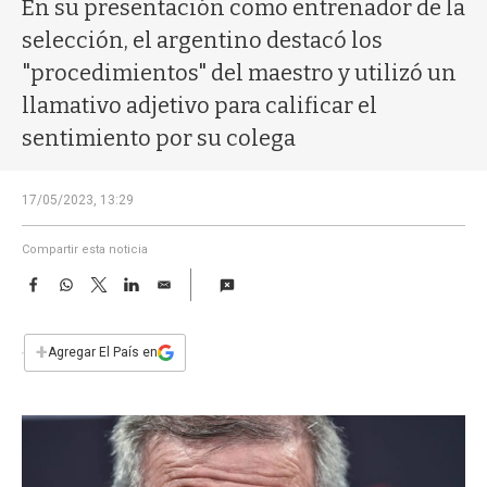
a
En su presentación como entrenador de la
selección, el argentino destacó los
"procedimientos" del maestro y utilizó un
llamativo adjetivo para calificar el
sentimiento por su colega
17/05/2023, 13:29
Compartir esta noticia
F
W
T
L
E
a
h
w
i
m
c
a
i
n
a
e
t
t
k
i
+
Agregar El País en
b
s
t
e
l
o
A
e
d
o
p
r
I
k
p
n