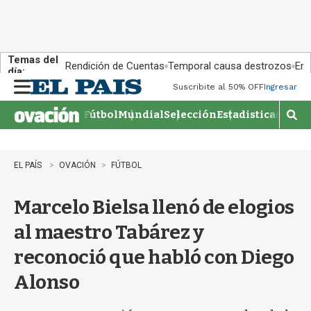
Temas del
Rendición de Cuentas
Temporal causa destrozos
En 
día:
Suscribite al 50% OFF
Ingresar
M
e
Fútbol
Mundial
Selección
Estadisticas
Agen
n
M
u
o
s
t
EL PAÍS
OVACIÓN
FÚTBOL
r
a
Marcelo Bielsa llenó de elogios
r
b
al maestro Tabárez y
�
s
reconoció que habló con Diego
q
u
Alonso
e
d