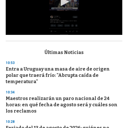
0
s
e
c
Últimas Noticias
o
n
10:53
d
Entra a Uruguay una masa de aire de origen
s
o
polar que traerá frío: "Abrupta caída de
f
temperatura"
3
3
s
10:34
e
Maestros realizarán un paro nacional de 24
c
horas: en qué fecha de agosto será y cuáles son
o
n
los reclamos
d
s
10:28
Feriado del 13 de agosto de 2026: quiénes no