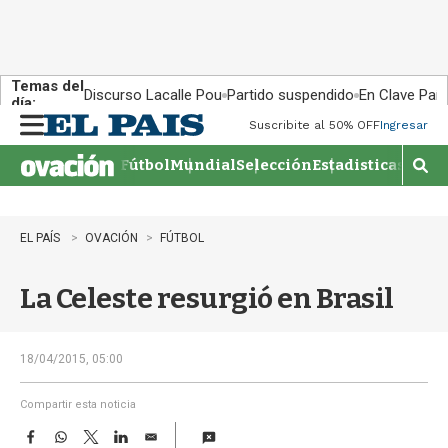
Temas del
Discurso Lacalle Pou
Partido suspendido
En Clave País
día:
Suscribite al 50% OFF
Ingresar
M
e
Fútbol
Mundial
Selección
Estadisticas
Agen
n
M
u
o
s
t
EL PAÍS
OVACIÓN
FÚTBOL
r
a
La Celeste resurgió en Brasil
r
b
�
s
18/04/2015, 05:00
q
u
Compartir esta noticia
e
F
W
T
L
E
d