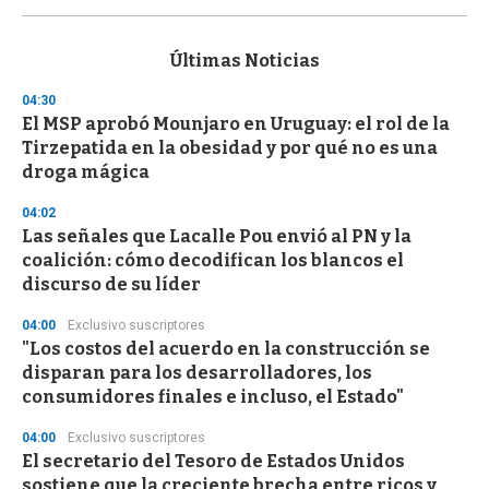
0
s
e
c
Últimas Noticias
o
n
04:30
d
El MSP aprobó Mounjaro en Uruguay: el rol de la
s
o
Tirzepatida en la obesidad y por qué no es una
f
droga mágica
3
3
s
04:02
e
Las señales que Lacalle Pou envió al PN y la
c
coalición: cómo decodifican los blancos el
o
n
discurso de su líder
d
s
04:00
Exclusivo suscriptores
"Los costos del acuerdo en la construcción se
disparan para los desarrolladores, los
consumidores finales e incluso, el Estado"
04:00
Exclusivo suscriptores
El secretario del Tesoro de Estados Unidos
sostiene que la creciente brecha entre ricos y