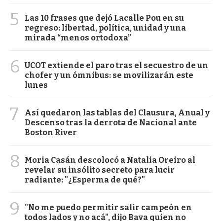
5
Las 10 frases que dejó Lacalle Pou en su
regreso: libertad, política, unidad y una
mirada “menos ortodoxa”
6
UCOT extiende el paro tras el secuestro de un
chofer y un ómnibus: se movilizarán este
lunes
7
Así quedaron las tablas del Clausura, Anual y
Descenso tras la derrota de Nacional ante
Boston River
8
Moria Casán descolocó a Natalia Oreiro al
revelar su insólito secreto para lucir
radiante: "¿Esperma de qué?"
9
"No me puedo permitir salir campeón en
todos lados y no acá", dijo Bava quien no